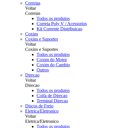
Correias
Voltar
Correias
Todos os produtos
Correia Poly V / Acessorios
Kit Corrente Distribuicao
Coxins
Coxins e Suportes
Voltar
Coxins e Suportes
Todos os produtos
Coxim do Motor
Coxim do Cambio
Outros
Direcao
Voltar
Direcao
Todos os produtos
Coifa de Direcao
Terminal Direcao
Discos de Freio
Eletrica/Eletronico
Voltar
Eletrica/Eletronico
Todos os produtos