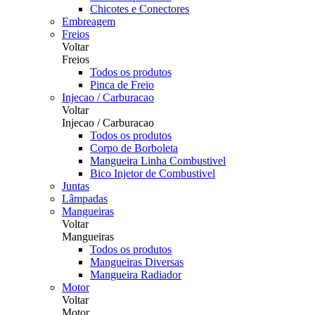
Chicotes e Conectores
Embreagem
Freios
Voltar
Freios
Todos os produtos
Pinca de Freio
Injecao / Carburacao
Voltar
Injecao / Carburacao
Todos os produtos
Corpo de Borboleta
Mangueira Linha Combustivel
Bico Injetor de Combustivel
Juntas
Lâmpadas
Mangueiras
Voltar
Mangueiras
Todos os produtos
Mangueiras Diversas
Mangueira Radiador
Motor
Voltar
Motor