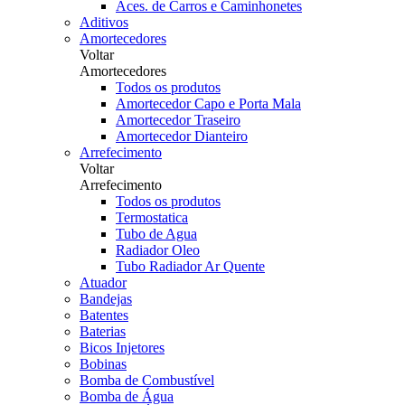
Aces. de Carros e Caminhonetes
Aditivos
Amortecedores
Voltar
Amortecedores
Todos os produtos
Amortecedor Capo e Porta Mala
Amortecedor Traseiro
Amortecedor Dianteiro
Arrefecimento
Voltar
Arrefecimento
Todos os produtos
Termostatica
Tubo de Agua
Radiador Oleo
Tubo Radiador Ar Quente
Atuador
Bandejas
Batentes
Baterias
Bicos Injetores
Bobinas
Bomba de Combustível
Bomba de Água