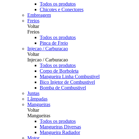
Todos os produtos
Chicotes e Conectores
Embreagem
Freios
Voltar
Freios
Todos os produtos
Pinca de Freio
Injecao / Carburacao
Voltar
Injecao / Carburacao
Todos os produtos
Corpo de Borboleta
Mangueira Linha Combustivel
Bico Injetor de Combustivel
Bomba de Combustivel
Juntas
Lâmpadas
Mangueiras
Voltar
Mangueiras
Todos os produtos
Mangueiras Diversas
Mangueira Radiador
Motor