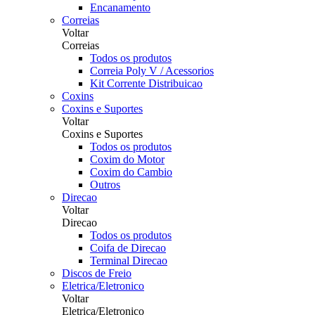
Encanamento
Correias
Voltar
Correias
Todos os produtos
Correia Poly V / Acessorios
Kit Corrente Distribuicao
Coxins
Coxins e Suportes
Voltar
Coxins e Suportes
Todos os produtos
Coxim do Motor
Coxim do Cambio
Outros
Direcao
Voltar
Direcao
Todos os produtos
Coifa de Direcao
Terminal Direcao
Discos de Freio
Eletrica/Eletronico
Voltar
Eletrica/Eletronico