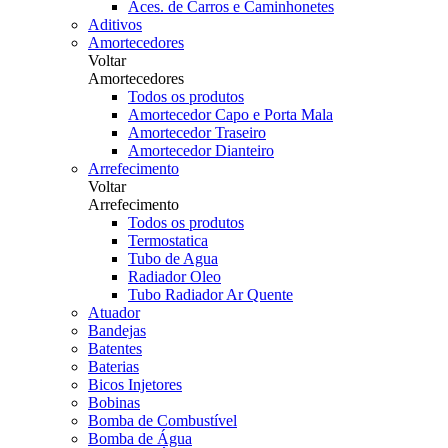
Aces. de Carros e Caminhonetes
Aditivos
Amortecedores
Voltar
Amortecedores
Todos os produtos
Amortecedor Capo e Porta Mala
Amortecedor Traseiro
Amortecedor Dianteiro
Arrefecimento
Voltar
Arrefecimento
Todos os produtos
Termostatica
Tubo de Agua
Radiador Oleo
Tubo Radiador Ar Quente
Atuador
Bandejas
Batentes
Baterias
Bicos Injetores
Bobinas
Bomba de Combustível
Bomba de Água