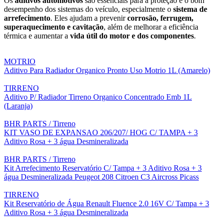
Os
aditivos automotivos
são essenciais para a proteção e o bom
desempenho dos sistemas do veículo, especialmente o
sistema de
arrefecimento
. Eles ajudam a prevenir
corrosão, ferrugem,
superaquecimento e cavitação
, além de melhorar a eficiência
térmica e aumentar a
vida útil do motor e dos componentes
.
MOTRIO
Aditivo Para Radiador Organico Pronto Uso Motrio 1L (Amarelo)
TIRRENO
Aditivo P/ Radiador Tirreno Organico Concentrado Emb 1L
(Laranja)
BHR PARTS / Tirreno
KIT VASO DE EXPANSAO 206/207/ HOG C/ TAMPA + 3
Aditivo Rosa + 3 água Desmineralizada
BHR PARTS / Tirreno
Kit Arrefecimento Reservatório C/ Tampa + 3 Aditivo Rosa + 3
água Desmineralizada Peugeot 208 Citroen C3 Aircross Picass
TIRRENO
Kit Reservatório de Água Renault Fluence 2.0 16V C/ Tampa + 3
Aditivo Rosa + 3 água Desmineralizada