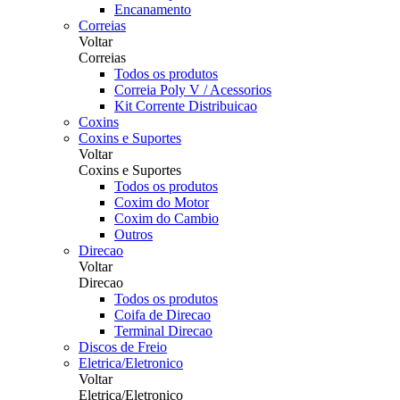
Encanamento
Correias
Voltar
Correias
Todos os produtos
Correia Poly V / Acessorios
Kit Corrente Distribuicao
Coxins
Coxins e Suportes
Voltar
Coxins e Suportes
Todos os produtos
Coxim do Motor
Coxim do Cambio
Outros
Direcao
Voltar
Direcao
Todos os produtos
Coifa de Direcao
Terminal Direcao
Discos de Freio
Eletrica/Eletronico
Voltar
Eletrica/Eletronico