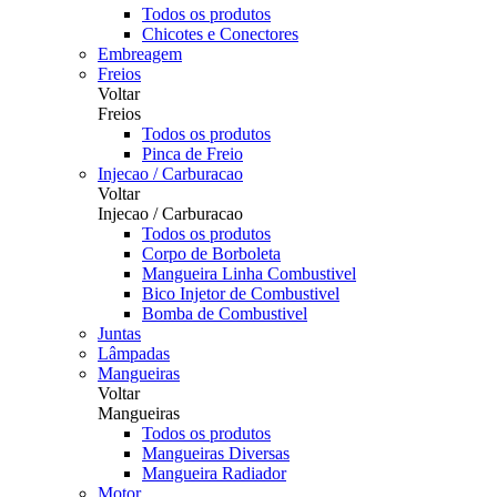
Todos os produtos
Chicotes e Conectores
Embreagem
Freios
Voltar
Freios
Todos os produtos
Pinca de Freio
Injecao / Carburacao
Voltar
Injecao / Carburacao
Todos os produtos
Corpo de Borboleta
Mangueira Linha Combustivel
Bico Injetor de Combustivel
Bomba de Combustivel
Juntas
Lâmpadas
Mangueiras
Voltar
Mangueiras
Todos os produtos
Mangueiras Diversas
Mangueira Radiador
Motor