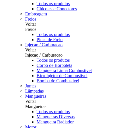
Todos os produtos
Chicotes e Conectores
Embreagem
Freios
Voltar
Freios
Todos os produtos
Pinca de Freio
Injecao / Carburacao
Voltar
Injecao / Carburacao
Todos os produtos
Corpo de Borboleta
Mangueira Linha Combustivel
Bico Injetor de Combustivel
Bomba de Combustivel
Juntas
Lâmpadas
Mangueiras
Voltar
Mangueiras
Todos os produtos
Mangueiras Diversas
Mangueira Radiador
Motor