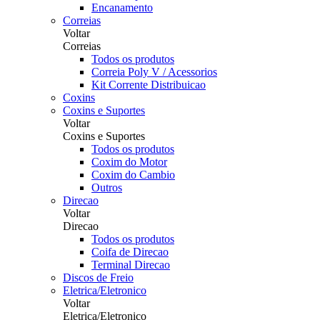
Encanamento
Correias
Voltar
Correias
Todos os produtos
Correia Poly V / Acessorios
Kit Corrente Distribuicao
Coxins
Coxins e Suportes
Voltar
Coxins e Suportes
Todos os produtos
Coxim do Motor
Coxim do Cambio
Outros
Direcao
Voltar
Direcao
Todos os produtos
Coifa de Direcao
Terminal Direcao
Discos de Freio
Eletrica/Eletronico
Voltar
Eletrica/Eletronico