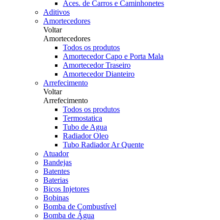
Aces. de Carros e Caminhonetes
Aditivos
Amortecedores
Voltar
Amortecedores
Todos os produtos
Amortecedor Capo e Porta Mala
Amortecedor Traseiro
Amortecedor Dianteiro
Arrefecimento
Voltar
Arrefecimento
Todos os produtos
Termostatica
Tubo de Agua
Radiador Oleo
Tubo Radiador Ar Quente
Atuador
Bandejas
Batentes
Baterias
Bicos Injetores
Bobinas
Bomba de Combustível
Bomba de Água