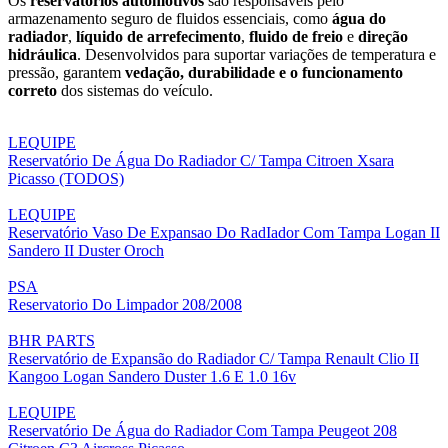
Os
reservatórios automotivos
são responsáveis pelo
armazenamento seguro de fluidos essenciais, como
água do
radiador
,
líquido de arrefecimento
,
fluido de freio
e
direção
hidráulica
. Desenvolvidos para suportar variações de temperatura e
pressão, garantem
vedação, durabilidade e o funcionamento
correto
dos sistemas do veículo.
LEQUIPE
Reservatório De Água Do Radiador C/ Tampa Citroen Xsara
Picasso (TODOS)
LEQUIPE
Reservatório Vaso De Expansao Do RadIador Com Tampa Logan II
Sandero II Duster Oroch
PSA
Reservatorio Do Limpador 208/2008
BHR PARTS
Reservatório de Expansão do Radiador C/ Tampa Renault Clio II
Kangoo Logan Sandero Duster 1.6 E 1.0 16v
LEQUIPE
Reservatório De Água do Radiador Com Tampa Peugeot 208