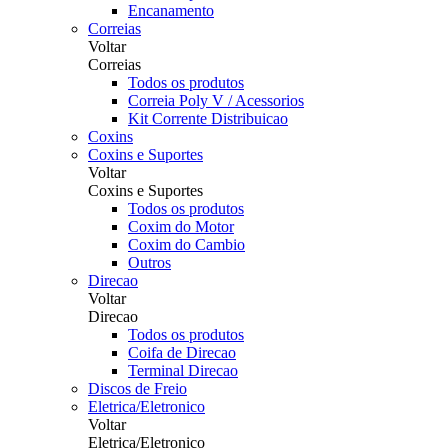
Encanamento
Correias
Voltar
Correias
Todos os produtos
Correia Poly V / Acessorios
Kit Corrente Distribuicao
Coxins
Coxins e Suportes
Voltar
Coxins e Suportes
Todos os produtos
Coxim do Motor
Coxim do Cambio
Outros
Direcao
Voltar
Direcao
Todos os produtos
Coifa de Direcao
Terminal Direcao
Discos de Freio
Eletrica/Eletronico
Voltar
Eletrica/Eletronico