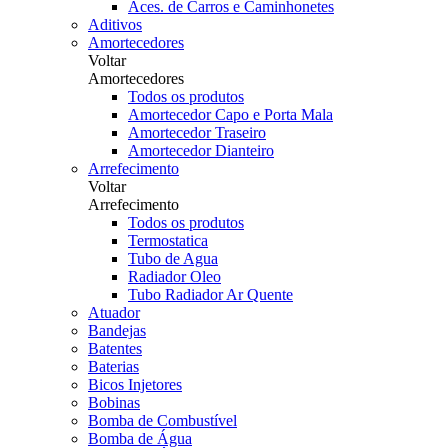
Aces. de Carros e Caminhonetes
Aditivos
Amortecedores
Voltar
Amortecedores
Todos os produtos
Amortecedor Capo e Porta Mala
Amortecedor Traseiro
Amortecedor Dianteiro
Arrefecimento
Voltar
Arrefecimento
Todos os produtos
Termostatica
Tubo de Agua
Radiador Oleo
Tubo Radiador Ar Quente
Atuador
Bandejas
Batentes
Baterias
Bicos Injetores
Bobinas
Bomba de Combustível
Bomba de Água