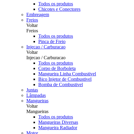
Todos os produtos
Chicotes e Conectores
Embreagem
Freios
Voltar
Freios
Todos os produtos
Pinca de Freio
Injecao / Carburacao
Voltar
Injecao / Carburacao
Todos os produtos
Corpo de Borboleta
Mangueira Linha Combustivel
Bico Injetor de Combustivel
Bomba de Combustivel
Juntas
Lâmpadas
Mangueiras
Voltar
Mangueiras
Todos os produtos
Mangueiras Diversas
Mangueira Radiador
Motor