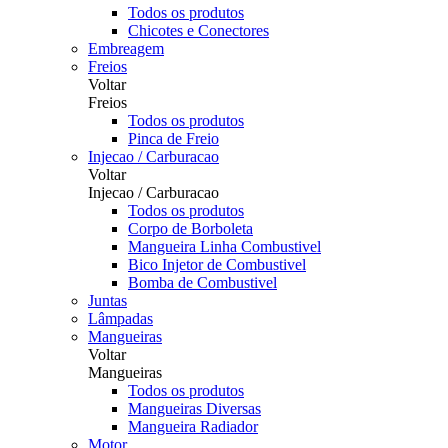
Todos os produtos
Chicotes e Conectores
Embreagem
Freios
Voltar
Freios
Todos os produtos
Pinca de Freio
Injecao / Carburacao
Voltar
Injecao / Carburacao
Todos os produtos
Corpo de Borboleta
Mangueira Linha Combustivel
Bico Injetor de Combustivel
Bomba de Combustivel
Juntas
Lâmpadas
Mangueiras
Voltar
Mangueiras
Todos os produtos
Mangueiras Diversas
Mangueira Radiador
Motor