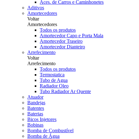
Aces. de Carros e Caminhonetes
Aditivos
Amortecedores
Voltar
Amortecedores
Todos os produtos
Amortecedor Capo e Porta Mala
Amortecedor Traseiro
Amortecedor Dianteiro
Arrefecimento
Voltar
Arrefecimento
Todos os produtos
Termostatica
Tubo de Agua
Radiador Oleo
Tubo Radiador Ar Quente
Atuador
Bandejas
Batentes
Baterias
Bicos Injetores
Bobinas
Bomba de Combustível
Bomba de Água