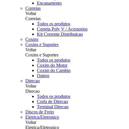
Encanamento
Correias
Voltar
Correias
Todos os produtos
Correia Poly V / Acessorios
Kit Corrente Distribuicao
Coxins
Coxins e Suportes
Voltar
Coxins e Suportes
Todos os produtos
Coxim do Motor
Coxim do Cambio
Outros
Direcao
Voltar
Direcao
Todos os produtos
Coifa de Direcao
Terminal Direcao
Discos de Freio
Eletrica/Eletronico
Voltar
Eletrica/Eletronico