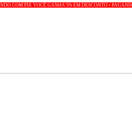
OCÊ GANHA 5% EM DESCONTO • PAGANDO COM PIX VOC