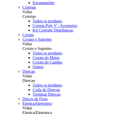
Encanamento
Correias
Voltar
Correias
Todos os produtos
Correia Poly V / Acessorios
Kit Corrente Distribuicao
Coxins
Coxins e Suportes
Voltar
Coxins e Suportes
Todos os produtos
Coxim do Motor
Coxim do Cambio
Outros
Direcao
Voltar
Direcao
Todos os produtos
Coifa de Direcao
Terminal Direcao
Discos de Freio
Eletrica/Eletronico
Voltar
Eletrica/Eletronico