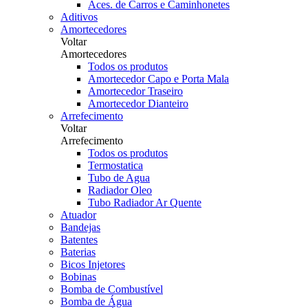
Aces. de Carros e Caminhonetes
Aditivos
Amortecedores
Voltar
Amortecedores
Todos os produtos
Amortecedor Capo e Porta Mala
Amortecedor Traseiro
Amortecedor Dianteiro
Arrefecimento
Voltar
Arrefecimento
Todos os produtos
Termostatica
Tubo de Agua
Radiador Oleo
Tubo Radiador Ar Quente
Atuador
Bandejas
Batentes
Baterias
Bicos Injetores
Bobinas
Bomba de Combustível
Bomba de Água