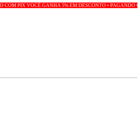
Ê GANHA 5% EM DESCONTO • PAGANDO COM PIX VOCÊ G