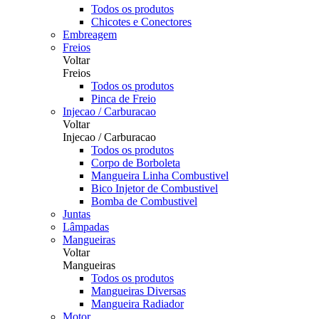
Todos os produtos
Chicotes e Conectores
Embreagem
Freios
Voltar
Freios
Todos os produtos
Pinca de Freio
Injecao / Carburacao
Voltar
Injecao / Carburacao
Todos os produtos
Corpo de Borboleta
Mangueira Linha Combustivel
Bico Injetor de Combustivel
Bomba de Combustivel
Juntas
Lâmpadas
Mangueiras
Voltar
Mangueiras
Todos os produtos
Mangueiras Diversas
Mangueira Radiador
Motor