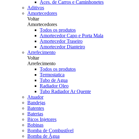
Aces. de Carros e Caminhonetes
Aditivos
Amortecedores
Voltar
Amortecedores
Todos os produtos
Amortecedor Capo e Porta Mala
Amortecedor Traseiro
Amortecedor Dianteiro
Arrefecimento
Voltar
Arrefecimento
Todos os produtos
Termostatica
Tubo de Agua
Radiador Oleo
Tubo Radiador Ar Quente
Atuador
Bandejas
Batentes
Baterias
Bicos Injetores
Bobinas
Bomba de Combustível
Bomba de Água