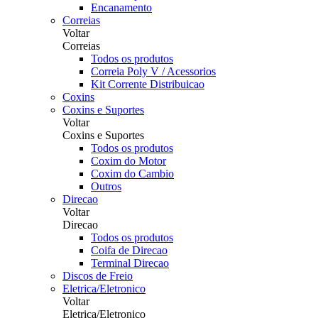
Encanamento
Correias
Voltar
Correias
Todos os produtos
Correia Poly V / Acessorios
Kit Corrente Distribuicao
Coxins
Coxins e Suportes
Voltar
Coxins e Suportes
Todos os produtos
Coxim do Motor
Coxim do Cambio
Outros
Direcao
Voltar
Direcao
Todos os produtos
Coifa de Direcao
Terminal Direcao
Discos de Freio
Eletrica/Eletronico
Voltar
Eletrica/Eletronico