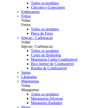
Todos os produtos
Chicotes e Conectores
Embreagem
Freios
Voltar
Freios
Todos os produtos
Pinca de Freio
Injecao / Carburacao
Voltar
Injecao / Carburacao
Todos os produtos
Corpo de Borboleta
Mangueira Linha Combustivel
Bico Injetor de Combustivel
Bomba de Combustivel
Juntas
Lâmpadas
Mangueiras
Voltar
Mangueiras
Todos os produtos
Mangueiras Diversas
Mangueira Radiador
Motor