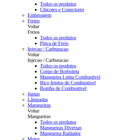
Todos os produtos
Chicotes e Conectores
Embreagem
Freios
Voltar
Freios
Todos os produtos
Pinca de Freio
Injecao / Carburacao
Voltar
Injecao / Carburacao
Todos os produtos
Corpo de Borboleta
Mangueira Linha Combustivel
Bico Injetor de Combustivel
Bomba de Combustivel
Juntas
Lâmpadas
Mangueiras
Voltar
Mangueiras
Todos os produtos
Mangueiras Diversas
Mangueira Radiador
Motor