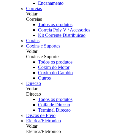
Encanamento
Correias
Voltar
Correias
Todos os produtos
Correia Poly V / Acessorios
Kit Corrente Distribuicao
Coxins
Coxins e Suportes
Voltar
Coxins e Suportes
Todos os produtos
Coxim do Motor
Coxim do Cambio
Outros
Direcao
Voltar
Direcao
Todos os produtos
Coifa de Direcao
Terminal Direcao
Discos de Freio
Eletrica/Eletronico
Voltar
Eletrica/Eletronico