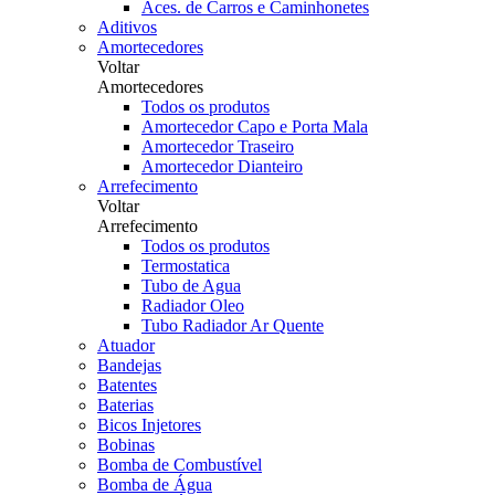
Aces. de Carros e Caminhonetes
Aditivos
Amortecedores
Voltar
Amortecedores
Todos os produtos
Amortecedor Capo e Porta Mala
Amortecedor Traseiro
Amortecedor Dianteiro
Arrefecimento
Voltar
Arrefecimento
Todos os produtos
Termostatica
Tubo de Agua
Radiador Oleo
Tubo Radiador Ar Quente
Atuador
Bandejas
Batentes
Baterias
Bicos Injetores
Bobinas
Bomba de Combustível
Bomba de Água