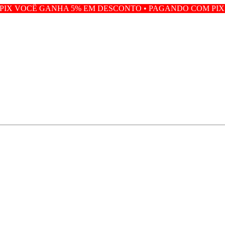
 5% EM DESCONTO • PAGANDO COM PIX VOCÊ GANHA 5%