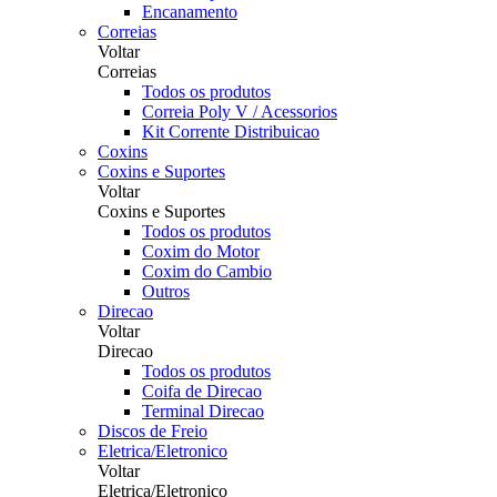
Encanamento
Correias
Voltar
Correias
Todos os produtos
Correia Poly V / Acessorios
Kit Corrente Distribuicao
Coxins
Coxins e Suportes
Voltar
Coxins e Suportes
Todos os produtos
Coxim do Motor
Coxim do Cambio
Outros
Direcao
Voltar
Direcao
Todos os produtos
Coifa de Direcao
Terminal Direcao
Discos de Freio
Eletrica/Eletronico
Voltar
Eletrica/Eletronico