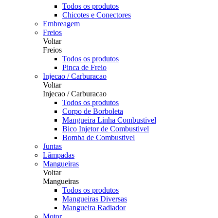
Todos os produtos
Chicotes e Conectores
Embreagem
Freios
Voltar
Freios
Todos os produtos
Pinca de Freio
Injecao / Carburacao
Voltar
Injecao / Carburacao
Todos os produtos
Corpo de Borboleta
Mangueira Linha Combustivel
Bico Injetor de Combustivel
Bomba de Combustivel
Juntas
Lâmpadas
Mangueiras
Voltar
Mangueiras
Todos os produtos
Mangueiras Diversas
Mangueira Radiador
Motor