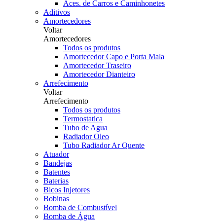
Aces. de Carros e Caminhonetes
Aditivos
Amortecedores
Voltar
Amortecedores
Todos os produtos
Amortecedor Capo e Porta Mala
Amortecedor Traseiro
Amortecedor Dianteiro
Arrefecimento
Voltar
Arrefecimento
Todos os produtos
Termostatica
Tubo de Agua
Radiador Oleo
Tubo Radiador Ar Quente
Atuador
Bandejas
Batentes
Baterias
Bicos Injetores
Bobinas
Bomba de Combustível
Bomba de Água