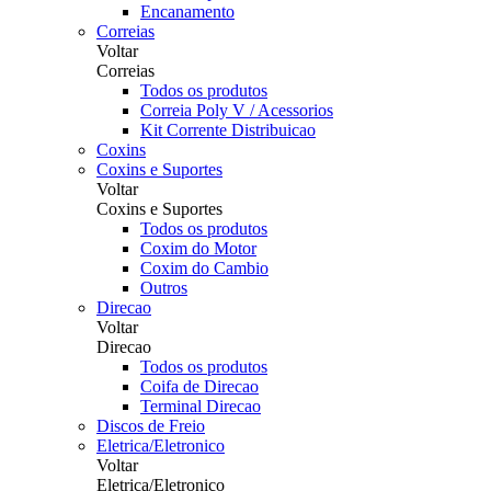
Encanamento
Correias
Voltar
Correias
Todos os produtos
Correia Poly V / Acessorios
Kit Corrente Distribuicao
Coxins
Coxins e Suportes
Voltar
Coxins e Suportes
Todos os produtos
Coxim do Motor
Coxim do Cambio
Outros
Direcao
Voltar
Direcao
Todos os produtos
Coifa de Direcao
Terminal Direcao
Discos de Freio
Eletrica/Eletronico
Voltar
Eletrica/Eletronico