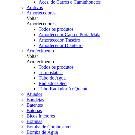
Aces. de Carros e Caminhonetes
Aditivos
Amortecedores
Voltar
Amortecedores
Todos os produtos
Amortecedor Capo e Porta Mala
Amortecedor Traseiro
Amortecedor Dianteiro
Arrefecimento
Voltar
Arrefecimento
Todos os produtos
Termostatica
Tubo de Agua
Radiador Oleo
Tubo Radiador Ar Quente
Atuador
Bandejas
Batentes
Baterias
Bicos Injetores
Bobinas
Bomba de Combustível
Bomba de Água