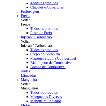
Todos os produtos
Chicotes e Conectores
Embreagem
Freios
Voltar
Freios
Todos os produtos
Pinca de Freio
Injecao / Carburacao
Voltar
Injecao / Carburacao
Todos os produtos
Corpo de Borboleta
Mangueira Linha Combustivel
Bico Injetor de Combustivel
Bomba de Combustivel
Juntas
Lâmpadas
Mangueiras
Voltar
Mangueiras
Todos os produtos
Mangueiras Diversas
Mangueira Radiador
Motor