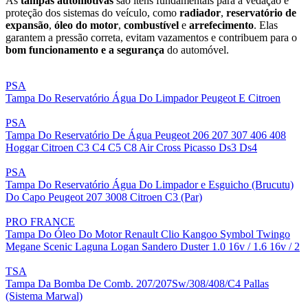
As
tampas automotivas
são itens fundamentais para a vedação e
proteção dos sistemas do veículo, como
radiador
,
reservatório de
expansão
,
óleo do motor
,
combustível
e
arrefecimento
. Elas
garantem a pressão correta, evitam vazamentos e contribuem para o
bom funcionamento e a segurança
do automóvel.
PSA
Tampa Do Reservatório Água Do Limpador Peugeot E Citroen
PSA
Tampa Do Reservatório De Água Peugeot 206 207 307 406 408
Hoggar Citroen C3 C4 C5 C8 Air Cross Picasso Ds3 Ds4
PSA
Tampa Do Reservatório Água Do Limpador e Esguicho (Brucutu)
Do Capo Peugeot 207 3008 Citroen C3 (Par)
PRO FRANCE
Tampa Do Óleo Do Motor Renault Clio Kangoo Symbol Twingo
Megane Scenic Laguna Logan Sandero Duster 1.0 16v / 1.6 16v / 2
TSA
Tampa Da Bomba De Comb. 207/207Sw/308/408/C4 Pallas
(Sistema Marwal)