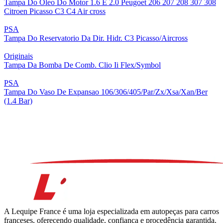
Tampa Do Oleo Do Motor 1.6 E 2.0 Peugoet 206 207 208 307 308
Citroen Picasso C3 C4 Air cross
PSA
Tampa Do Reservatorio Da Dir. Hidr. C3 Picasso/Aircross
Originais
Tampa Da Bomba De Comb. Clio Ii Flex/Symbol
PSA
Tampa Do Vaso De Expansao 106/306/405/Par/Zx/Xsa/Xan/Ber
(1.4 Bar)
A Lequipe France é uma loja especializada em autopeças para carros
franceses, oferecendo qualidade, confiança e procedência garantida.