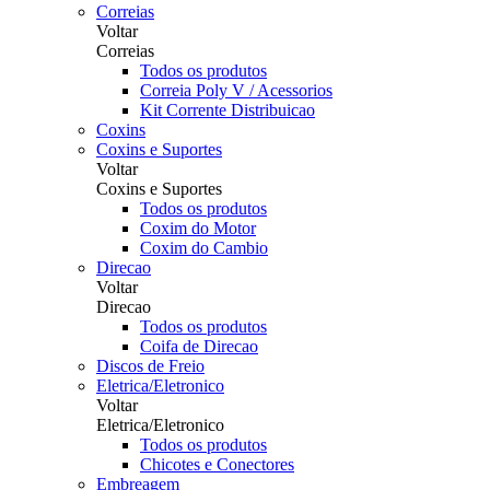
Correias
Voltar
Correias
Todos os produtos
Correia Poly V / Acessorios
Kit Corrente Distribuicao
Coxins
Coxins e Suportes
Voltar
Coxins e Suportes
Todos os produtos
Coxim do Motor
Coxim do Cambio
Direcao
Voltar
Direcao
Todos os produtos
Coifa de Direcao
Discos de Freio
Eletrica/Eletronico
Voltar
Eletrica/Eletronico
Todos os produtos
Chicotes e Conectores
Embreagem