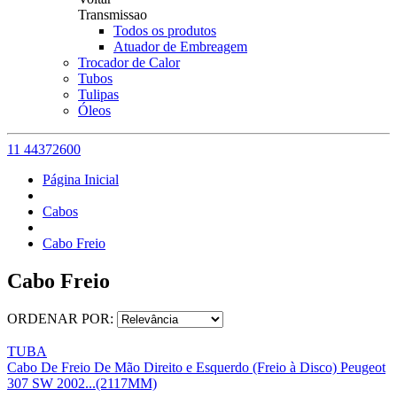
Transmissao
Todos os produtos
Atuador de Embreagem
Trocador de Calor
Tubos
Tulipas
Óleos
11 44372600
Página Inicial
Cabos
Cabo Freio
Cabo Freio
ORDENAR POR:
TUBA
Cabo De Freio De Mão Direito e Esquerdo (Freio à Disco) Peugeot
307 SW 2002...(2117MM)