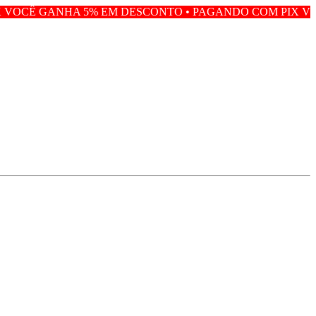
% EM DESCONTO • PAGANDO COM PIX VOCÊ GANHA 5% E