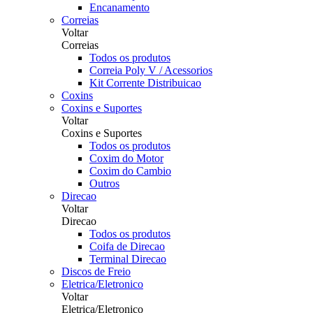
Encanamento
Correias
Voltar
Correias
Todos os produtos
Correia Poly V / Acessorios
Kit Corrente Distribuicao
Coxins
Coxins e Suportes
Voltar
Coxins e Suportes
Todos os produtos
Coxim do Motor
Coxim do Cambio
Outros
Direcao
Voltar
Direcao
Todos os produtos
Coifa de Direcao
Terminal Direcao
Discos de Freio
Eletrica/Eletronico
Voltar
Eletrica/Eletronico