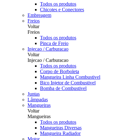
Todos os produtos
Chicotes e Conectores
Embreagem
Freios
Voltar
Freios
Todos os produtos
Pinca de Freio
Injecao / Carburacao
Voltar
Injecao / Carburacao
Todos os produtos
Corpo de Borboleta
Mangueira Linha Combustivel
Bico Injetor de Combustivel
Bomba de Combustivel
Juntas
Lâmpadas
Mangueiras
Voltar
Mangueiras
Todos os produtos
Mangueiras Diversas
Mangueira Radiador
Motor