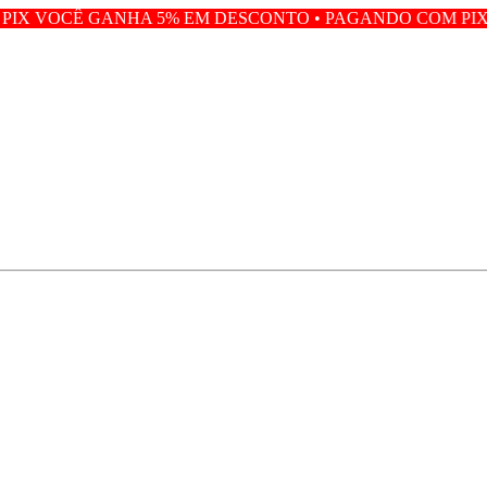
A 5% EM DESCONTO • PAGANDO COM PIX VOCÊ GANHA 5