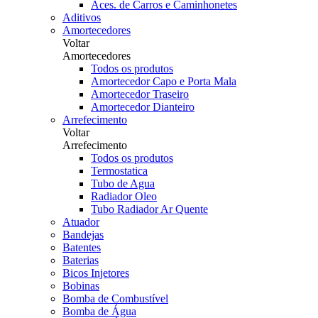
Aces. de Carros e Caminhonetes
Aditivos
Amortecedores
Voltar
Amortecedores
Todos os produtos
Amortecedor Capo e Porta Mala
Amortecedor Traseiro
Amortecedor Dianteiro
Arrefecimento
Voltar
Arrefecimento
Todos os produtos
Termostatica
Tubo de Agua
Radiador Oleo
Tubo Radiador Ar Quente
Atuador
Bandejas
Batentes
Baterias
Bicos Injetores
Bobinas
Bomba de Combustível
Bomba de Água