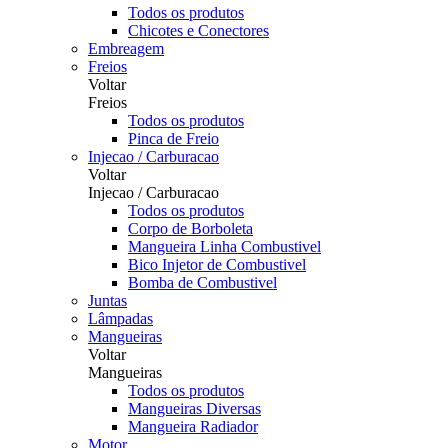
Todos os produtos
Chicotes e Conectores
Embreagem
Freios
Voltar
Freios
Todos os produtos
Pinca de Freio
Injecao / Carburacao
Voltar
Injecao / Carburacao
Todos os produtos
Corpo de Borboleta
Mangueira Linha Combustivel
Bico Injetor de Combustivel
Bomba de Combustivel
Juntas
Lâmpadas
Mangueiras
Voltar
Mangueiras
Todos os produtos
Mangueiras Diversas
Mangueira Radiador
Motor