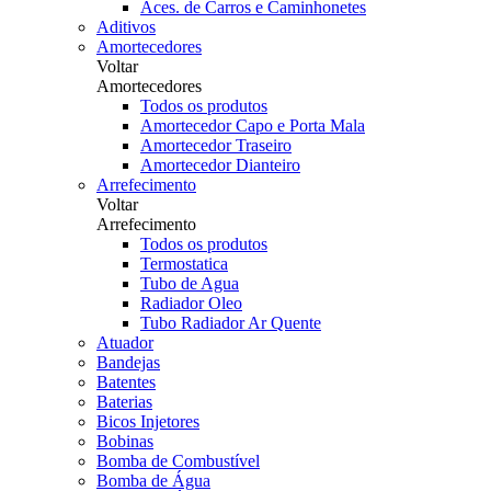
Aces. de Carros e Caminhonetes
Aditivos
Amortecedores
Voltar
Amortecedores
Todos os produtos
Amortecedor Capo e Porta Mala
Amortecedor Traseiro
Amortecedor Dianteiro
Arrefecimento
Voltar
Arrefecimento
Todos os produtos
Termostatica
Tubo de Agua
Radiador Oleo
Tubo Radiador Ar Quente
Atuador
Bandejas
Batentes
Baterias
Bicos Injetores
Bobinas
Bomba de Combustível
Bomba de Água