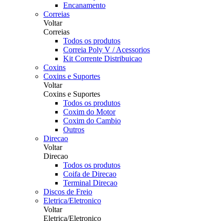
Encanamento
Correias
Voltar
Correias
Todos os produtos
Correia Poly V / Acessorios
Kit Corrente Distribuicao
Coxins
Coxins e Suportes
Voltar
Coxins e Suportes
Todos os produtos
Coxim do Motor
Coxim do Cambio
Outros
Direcao
Voltar
Direcao
Todos os produtos
Coifa de Direcao
Terminal Direcao
Discos de Freio
Eletrica/Eletronico
Voltar
Eletrica/Eletronico