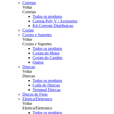
Correias
Voltar
Correias
Todos os produtos
Correia Poly V / Acessorios
Kit Corrente Distribuicao
Coxins
Coxins e Suportes
Voltar
Coxins e Suportes
Todos os produtos
Coxim do Motor
Coxim do Cambio
Outros
Direcao
Voltar
Direcao
Todos os produtos
Coifa de Direcao
Terminal Direcao
Discos de Freio
Eletrica/Eletronico
Voltar
Eletrica/Eletronico
Todos os produtos