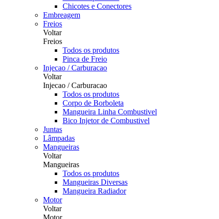
Chicotes e Conectores
Embreagem
Freios
Voltar
Freios
Todos os produtos
Pinca de Freio
Injecao / Carburacao
Voltar
Injecao / Carburacao
Todos os produtos
Corpo de Borboleta
Mangueira Linha Combustivel
Bico Injetor de Combustivel
Juntas
Lâmpadas
Mangueiras
Voltar
Mangueiras
Todos os produtos
Mangueiras Diversas
Mangueira Radiador
Motor
Voltar
Motor