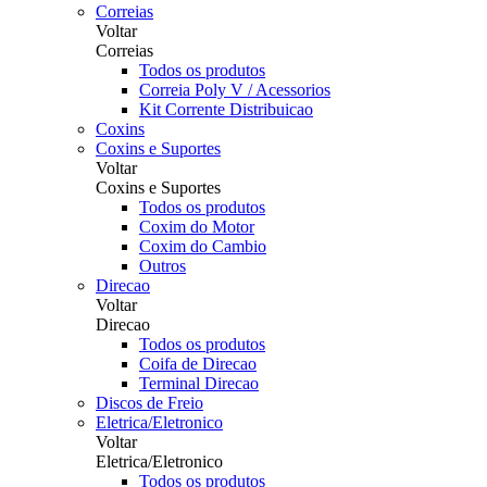
Correias
Voltar
Correias
Todos os produtos
Correia Poly V / Acessorios
Kit Corrente Distribuicao
Coxins
Coxins e Suportes
Voltar
Coxins e Suportes
Todos os produtos
Coxim do Motor
Coxim do Cambio
Outros
Direcao
Voltar
Direcao
Todos os produtos
Coifa de Direcao
Terminal Direcao
Discos de Freio
Eletrica/Eletronico
Voltar
Eletrica/Eletronico
Todos os produtos