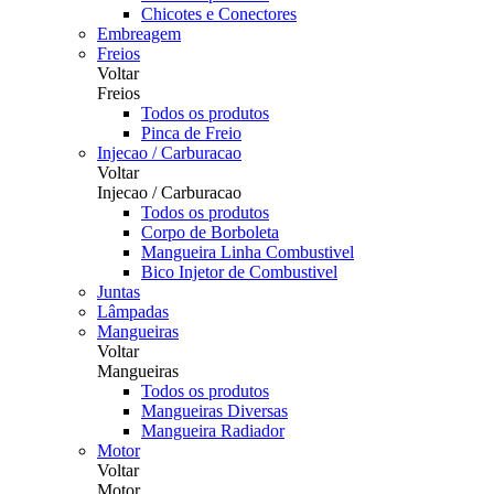
Chicotes e Conectores
Embreagem
Freios
Voltar
Freios
Todos os produtos
Pinca de Freio
Injecao / Carburacao
Voltar
Injecao / Carburacao
Todos os produtos
Corpo de Borboleta
Mangueira Linha Combustivel
Bico Injetor de Combustivel
Juntas
Lâmpadas
Mangueiras
Voltar
Mangueiras
Todos os produtos
Mangueiras Diversas
Mangueira Radiador
Motor
Voltar
Motor