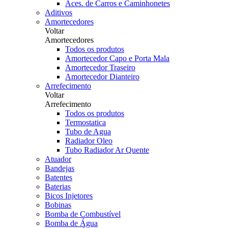
Aces. de Carros e Caminhonetes
Aditivos
Amortecedores
Voltar
Amortecedores
Todos os produtos
Amortecedor Capo e Porta Mala
Amortecedor Traseiro
Amortecedor Dianteiro
Arrefecimento
Voltar
Arrefecimento
Todos os produtos
Termostatica
Tubo de Agua
Radiador Oleo
Tubo Radiador Ar Quente
Atuador
Bandejas
Batentes
Baterias
Bicos Injetores
Bobinas
Bomba de Combustível
Bomba de Água