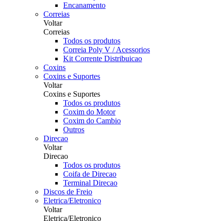
Encanamento
Correias
Voltar
Correias
Todos os produtos
Correia Poly V / Acessorios
Kit Corrente Distribuicao
Coxins
Coxins e Suportes
Voltar
Coxins e Suportes
Todos os produtos
Coxim do Motor
Coxim do Cambio
Outros
Direcao
Voltar
Direcao
Todos os produtos
Coifa de Direcao
Terminal Direcao
Discos de Freio
Eletrica/Eletronico
Voltar
Eletrica/Eletronico