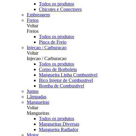
Todos os produtos
Chicotes e Conectores
Embreagem
Freios
Voltar
Freios
Todos os produtos
Pinca de Freio
Injecao / Carburacao
Voltar
Injecao / Carburacao
Todos os produtos
Corpo de Borboleta
Mangueira Linha Combustivel
Bico Injetor de Combustivel
Bomba de Combustivel
Juntas
Lâmpadas
Mangueiras
Voltar
Mangueiras
Todos os produtos
Mangueiras Diversas
Mangueira Radiador
Motor