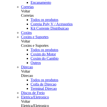
Encanamento
Correias
Voltar
Correias
Todos os produtos
Correia Poly V / Acessorios
Kit Corrente Distribuicao
Coxins
Coxins e Suportes
Voltar
Coxins e Suportes
Todos os produtos
Coxim do Motor
Coxim do Cambio
Outros
Direcao
Voltar
Direcao
Todos os produtos
Coifa de Direcao
Terminal Direcao
Discos de Freio
Eletrica/Eletronico
Voltar
Eletrica/Eletronico