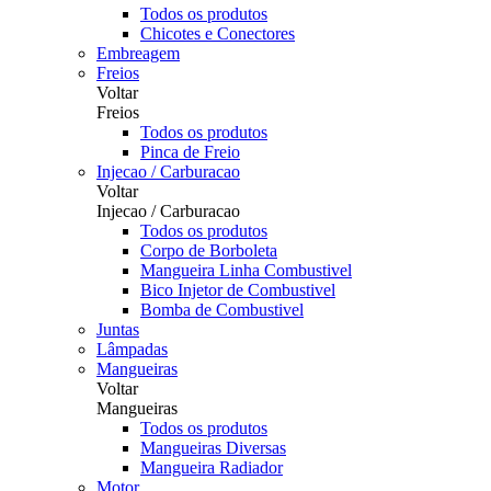
Todos os produtos
Chicotes e Conectores
Embreagem
Freios
Voltar
Freios
Todos os produtos
Pinca de Freio
Injecao / Carburacao
Voltar
Injecao / Carburacao
Todos os produtos
Corpo de Borboleta
Mangueira Linha Combustivel
Bico Injetor de Combustivel
Bomba de Combustivel
Juntas
Lâmpadas
Mangueiras
Voltar
Mangueiras
Todos os produtos
Mangueiras Diversas
Mangueira Radiador
Motor