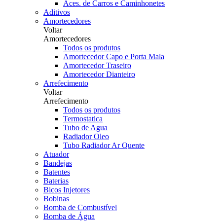
Aces. de Carros e Caminhonetes
Aditivos
Amortecedores
Voltar
Amortecedores
Todos os produtos
Amortecedor Capo e Porta Mala
Amortecedor Traseiro
Amortecedor Dianteiro
Arrefecimento
Voltar
Arrefecimento
Todos os produtos
Termostatica
Tubo de Agua
Radiador Oleo
Tubo Radiador Ar Quente
Atuador
Bandejas
Batentes
Baterias
Bicos Injetores
Bobinas
Bomba de Combustível
Bomba de Água