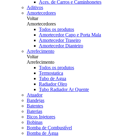
Aces. de Carros e Caminhonetes
Aditivos
Amortecedores
Voltar
Amortecedores
Todos os produtos
Amortecedor Capo e Porta Mala
Amortecedor Traseiro
Amortecedor Dianteiro
Arrefecimento
Voltar
Arrefecimento
Todos os produtos
Termostatica
Tubo de Agua
Radiador Oleo
Tubo Radiador Ar Quente
Atuador
Bandejas
Batentes
Baterias
Bicos Injetores
Bobinas
Bomba de Combustível
Bomba de Água