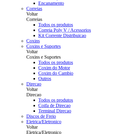
Encanamento
Correias
Voltar
Correias
Todos os produtos
Correia Poly V / Acessorios
Kit Corrente Distribuicao
Coxins
Coxins e Suportes
Voltar
Coxins e Suportes
Todos os produtos
Coxim do Motor
Coxim do Cambio
Outros
Direcao
Voltar
Direcao
Todos os produtos
Coifa de Direcao
Terminal Direcao
Discos de Freio
Eletrica/Eletronico
Voltar
Eletrica/Eletronico