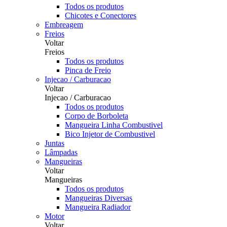
Todos os produtos
Chicotes e Conectores
Embreagem
Freios
Voltar
Freios
Todos os produtos
Pinca de Freio
Injecao / Carburacao
Voltar
Injecao / Carburacao
Todos os produtos
Corpo de Borboleta
Mangueira Linha Combustivel
Bico Injetor de Combustivel
Juntas
Lâmpadas
Mangueiras
Voltar
Mangueiras
Todos os produtos
Mangueiras Diversas
Mangueira Radiador
Motor
Voltar