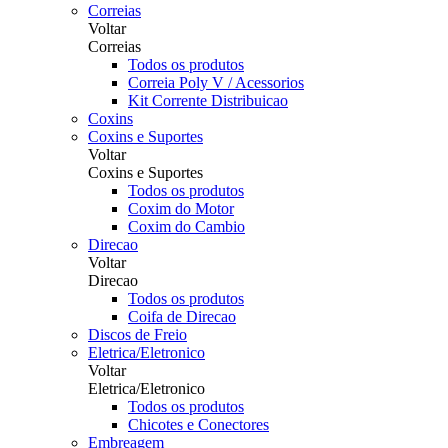
Correias
Voltar
Correias
Todos os produtos
Correia Poly V / Acessorios
Kit Corrente Distribuicao
Coxins
Coxins e Suportes
Voltar
Coxins e Suportes
Todos os produtos
Coxim do Motor
Coxim do Cambio
Direcao
Voltar
Direcao
Todos os produtos
Coifa de Direcao
Discos de Freio
Eletrica/Eletronico
Voltar
Eletrica/Eletronico
Todos os produtos
Chicotes e Conectores
Embreagem