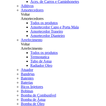
Aces. de Carros e Caminhonetes
Aditivos
Amortecedores
Voltar
Amortecedores
Todos os produtos
Amortecedor Capo e Porta Mala
Amortecedor Traseiro
Amortecedor Dianteiro
Arrefecimento
Voltar
Arrefecimento
Todos os produtos
Termostatica
Tubo de Agua
Radiador Oleo
Atuador
Bandejas
Batentes
Baterias
Bicos Injetores
Bobinas
Bomba de Combustível
Bomba de Água
Bomba de Óleo