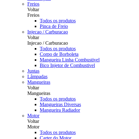
Freios
Voltar
Freios
Todos os produtos
Pinca de Freio
Injecao / Carburacao
Voltar
Injecao / Carburacao
Todos os produtos
Corpo de Borboleta
Mangueira Linha Combustivel
Bico Injetor de Combustivel
Juntas
Lâmpadas
Mangueiras
Voltar
Mangueiras
Todos os produtos
Mangueiras Diversas
Mangueira Radiador
Motor
Voltar
Motor
Todos os produtos
Carter do Motor