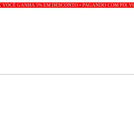
5% EM DESCONTO • PAGANDO COM PIX VOCÊ GANHA 5%