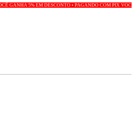
 EM DESCONTO • PAGANDO COM PIX VOCÊ GANHA 5% EM