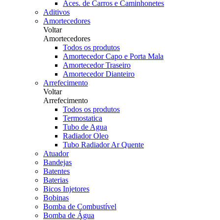
Aces. de Carros e Caminhonetes
Aditivos
Amortecedores
Voltar
Amortecedores
Todos os produtos
Amortecedor Capo e Porta Mala
Amortecedor Traseiro
Amortecedor Dianteiro
Arrefecimento
Voltar
Arrefecimento
Todos os produtos
Termostatica
Tubo de Agua
Radiador Oleo
Tubo Radiador Ar Quente
Atuador
Bandejas
Batentes
Baterias
Bicos Injetores
Bobinas
Bomba de Combustível
Bomba de Água