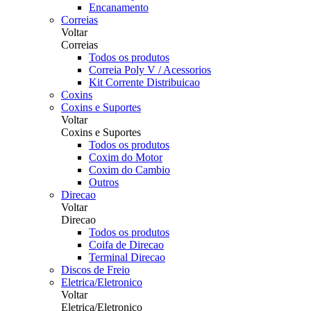
Encanamento
Correias
Voltar
Correias
Todos os produtos
Correia Poly V / Acessorios
Kit Corrente Distribuicao
Coxins
Coxins e Suportes
Voltar
Coxins e Suportes
Todos os produtos
Coxim do Motor
Coxim do Cambio
Outros
Direcao
Voltar
Direcao
Todos os produtos
Coifa de Direcao
Terminal Direcao
Discos de Freio
Eletrica/Eletronico
Voltar
Eletrica/Eletronico