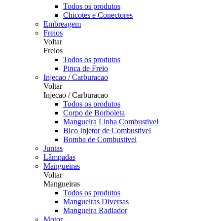
Todos os produtos
Chicotes e Conectores
Embreagem
Freios
Voltar
Freios
Todos os produtos
Pinca de Freio
Injecao / Carburacao
Voltar
Injecao / Carburacao
Todos os produtos
Corpo de Borboleta
Mangueira Linha Combustivel
Bico Injetor de Combustivel
Bomba de Combustivel
Juntas
Lâmpadas
Mangueiras
Voltar
Mangueiras
Todos os produtos
Mangueiras Diversas
Mangueira Radiador
Motor