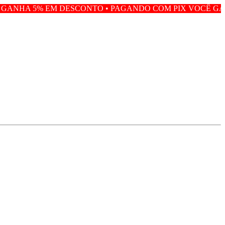
DESCONTO • PAGANDO COM PIX VOCÊ GANHA 5% EM DES