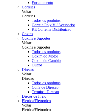
Encanamento
Correias
Voltar
Correias
Todos os produtos
Correia Poly V / Acessorios
Kit Corrente Distribuicao
Coxins
Coxins e Suportes
Voltar
Coxins e Suportes
Todos os produtos
Coxim do Motor
Coxim do Cambio
Outros
Direcao
Voltar
Direcao
Todos os produtos
Coifa de Direcao
Terminal Direcao
Discos de Freio
Eletrica/Eletronico
Voltar
Eletrica/Eletronico