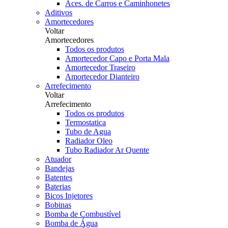
Aces. de Carros e Caminhonetes
Aditivos
Amortecedores
Voltar
Amortecedores
Todos os produtos
Amortecedor Capo e Porta Mala
Amortecedor Traseiro
Amortecedor Dianteiro
Arrefecimento
Voltar
Arrefecimento
Todos os produtos
Termostatica
Tubo de Agua
Radiador Oleo
Tubo Radiador Ar Quente
Atuador
Bandejas
Batentes
Baterias
Bicos Injetores
Bobinas
Bomba de Combustível
Bomba de Água