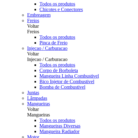
Todos os produtos
Chicotes e Conectores
Embreagem
Freios
Voltar
Freios
Todos os produtos
Pinca de Freio
Injecao / Carburacao
Voltar
Injecao / Carburacao
Todos os produtos
Corpo de Borboleta
Mangueira Linha Combustivel
Bico Injetor de Combustivel
Bomba de Combustivel
Juntas
Lâmpadas
Mangueiras
Voltar
Mangueiras
Todos os produtos
Mangueiras Diversas
Mangueira Radiador
Motor