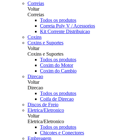
Correias
Voltar
Correias
Todos os produtos
Correia Poly V / Acessorios
Kit Corrente Distribuicao
Coxins
Coxins e Suportes
Voltar
Coxins e Suportes
Todos os produtos
Coxim do Motor
Coxim do Cambio
Direcao
Voltar
Direcao
Todos os produtos
Coifa de Direcao
Discos de Freio
Eletrica/Eletronico
Voltar
Eletrica/Eletronico
Todos os produtos
Chicotes e Conectores
Embreagem