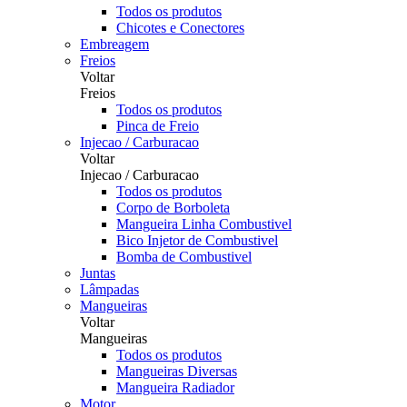
Todos os produtos
Chicotes e Conectores
Embreagem
Freios
Voltar
Freios
Todos os produtos
Pinca de Freio
Injecao / Carburacao
Voltar
Injecao / Carburacao
Todos os produtos
Corpo de Borboleta
Mangueira Linha Combustivel
Bico Injetor de Combustivel
Bomba de Combustivel
Juntas
Lâmpadas
Mangueiras
Voltar
Mangueiras
Todos os produtos
Mangueiras Diversas
Mangueira Radiador
Motor