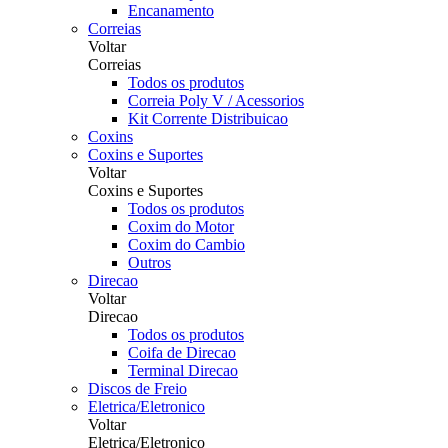
Encanamento
Correias
Voltar
Correias
Todos os produtos
Correia Poly V / Acessorios
Kit Corrente Distribuicao
Coxins
Coxins e Suportes
Voltar
Coxins e Suportes
Todos os produtos
Coxim do Motor
Coxim do Cambio
Outros
Direcao
Voltar
Direcao
Todos os produtos
Coifa de Direcao
Terminal Direcao
Discos de Freio
Eletrica/Eletronico
Voltar
Eletrica/Eletronico