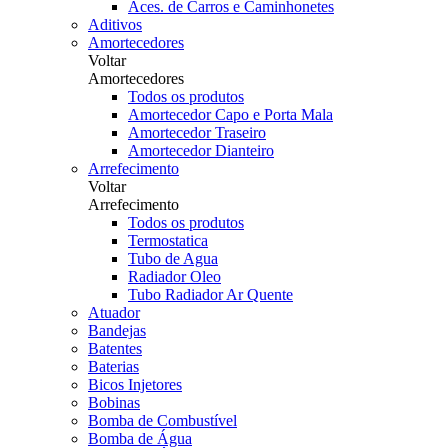
Aces. de Carros e Caminhonetes
Aditivos
Amortecedores
Voltar
Amortecedores
Todos os produtos
Amortecedor Capo e Porta Mala
Amortecedor Traseiro
Amortecedor Dianteiro
Arrefecimento
Voltar
Arrefecimento
Todos os produtos
Termostatica
Tubo de Agua
Radiador Oleo
Tubo Radiador Ar Quente
Atuador
Bandejas
Batentes
Baterias
Bicos Injetores
Bobinas
Bomba de Combustível
Bomba de Água