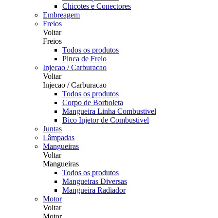
Chicotes e Conectores
Embreagem
Freios
Voltar
Freios
Todos os produtos
Pinca de Freio
Injecao / Carburacao
Voltar
Injecao / Carburacao
Todos os produtos
Corpo de Borboleta
Mangueira Linha Combustivel
Bico Injetor de Combustivel
Juntas
Lâmpadas
Mangueiras
Voltar
Mangueiras
Todos os produtos
Mangueiras Diversas
Mangueira Radiador
Motor
Voltar
Motor