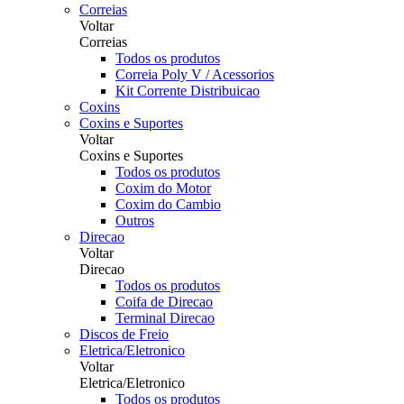
Correias
Voltar
Correias
Todos os produtos
Correia Poly V / Acessorios
Kit Corrente Distribuicao
Coxins
Coxins e Suportes
Voltar
Coxins e Suportes
Todos os produtos
Coxim do Motor
Coxim do Cambio
Outros
Direcao
Voltar
Direcao
Todos os produtos
Coifa de Direcao
Terminal Direcao
Discos de Freio
Eletrica/Eletronico
Voltar
Eletrica/Eletronico
Todos os produtos