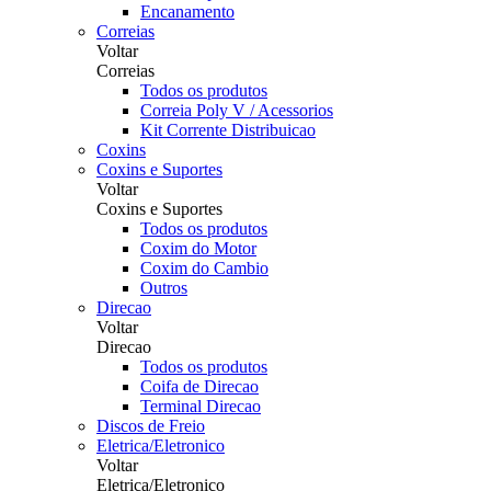
Encanamento
Correias
Voltar
Correias
Todos os produtos
Correia Poly V / Acessorios
Kit Corrente Distribuicao
Coxins
Coxins e Suportes
Voltar
Coxins e Suportes
Todos os produtos
Coxim do Motor
Coxim do Cambio
Outros
Direcao
Voltar
Direcao
Todos os produtos
Coifa de Direcao
Terminal Direcao
Discos de Freio
Eletrica/Eletronico
Voltar
Eletrica/Eletronico