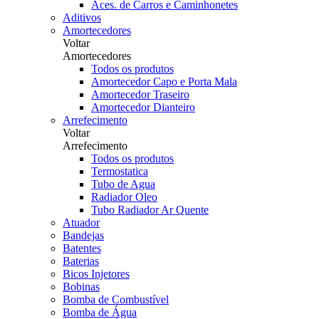
Aces. de Carros e Caminhonetes
Aditivos
Amortecedores
Voltar
Amortecedores
Todos os produtos
Amortecedor Capo e Porta Mala
Amortecedor Traseiro
Amortecedor Dianteiro
Arrefecimento
Voltar
Arrefecimento
Todos os produtos
Termostatica
Tubo de Agua
Radiador Oleo
Tubo Radiador Ar Quente
Atuador
Bandejas
Batentes
Baterias
Bicos Injetores
Bobinas
Bomba de Combustível
Bomba de Água