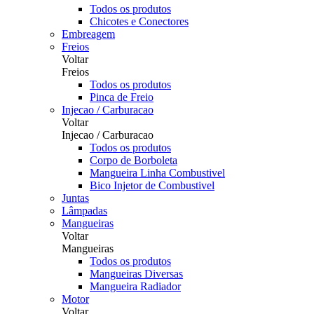
Todos os produtos
Chicotes e Conectores
Embreagem
Freios
Voltar
Freios
Todos os produtos
Pinca de Freio
Injecao / Carburacao
Voltar
Injecao / Carburacao
Todos os produtos
Corpo de Borboleta
Mangueira Linha Combustivel
Bico Injetor de Combustivel
Juntas
Lâmpadas
Mangueiras
Voltar
Mangueiras
Todos os produtos
Mangueiras Diversas
Mangueira Radiador
Motor
Voltar