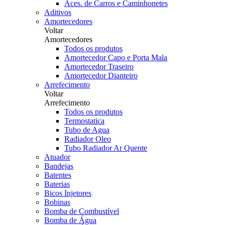
Aces. de Carros e Caminhonetes
Aditivos
Amortecedores
Voltar
Amortecedores
Todos os produtos
Amortecedor Capo e Porta Mala
Amortecedor Traseiro
Amortecedor Dianteiro
Arrefecimento
Voltar
Arrefecimento
Todos os produtos
Termostatica
Tubo de Agua
Radiador Oleo
Tubo Radiador Ar Quente
Atuador
Bandejas
Batentes
Baterias
Bicos Injetores
Bobinas
Bomba de Combustível
Bomba de Água