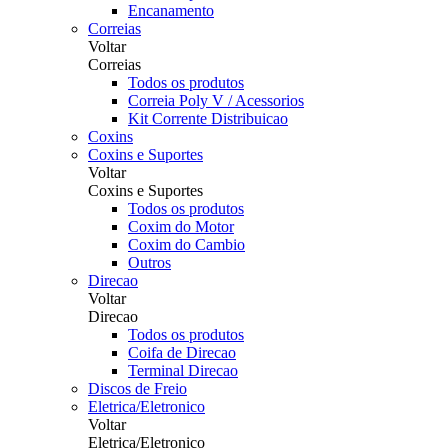
Encanamento
Correias
Voltar
Correias
Todos os produtos
Correia Poly V / Acessorios
Kit Corrente Distribuicao
Coxins
Coxins e Suportes
Voltar
Coxins e Suportes
Todos os produtos
Coxim do Motor
Coxim do Cambio
Outros
Direcao
Voltar
Direcao
Todos os produtos
Coifa de Direcao
Terminal Direcao
Discos de Freio
Eletrica/Eletronico
Voltar
Eletrica/Eletronico