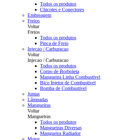
Todos os produtos
Chicotes e Conectores
Embreagem
Freios
Voltar
Freios
Todos os produtos
Pinca de Freio
Injecao / Carburacao
Voltar
Injecao / Carburacao
Todos os produtos
Corpo de Borboleta
Mangueira Linha Combustivel
Bico Injetor de Combustivel
Bomba de Combustivel
Juntas
Lâmpadas
Mangueiras
Voltar
Mangueiras
Todos os produtos
Mangueiras Diversas
Mangueira Radiador
Motor