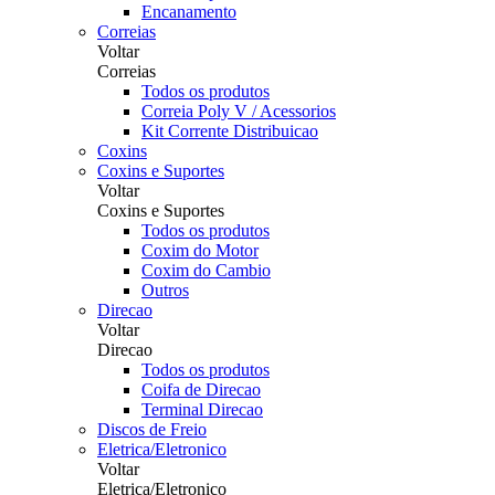
Encanamento
Correias
Voltar
Correias
Todos os produtos
Correia Poly V / Acessorios
Kit Corrente Distribuicao
Coxins
Coxins e Suportes
Voltar
Coxins e Suportes
Todos os produtos
Coxim do Motor
Coxim do Cambio
Outros
Direcao
Voltar
Direcao
Todos os produtos
Coifa de Direcao
Terminal Direcao
Discos de Freio
Eletrica/Eletronico
Voltar
Eletrica/Eletronico