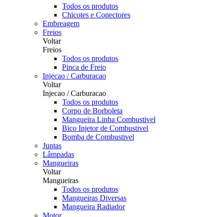
Todos os produtos
Chicotes e Conectores
Embreagem
Freios
Voltar
Freios
Todos os produtos
Pinca de Freio
Injecao / Carburacao
Voltar
Injecao / Carburacao
Todos os produtos
Corpo de Borboleta
Mangueira Linha Combustivel
Bico Injetor de Combustivel
Bomba de Combustivel
Juntas
Lâmpadas
Mangueiras
Voltar
Mangueiras
Todos os produtos
Mangueiras Diversas
Mangueira Radiador
Motor