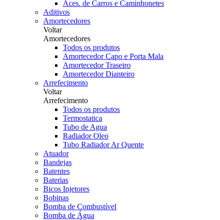
Aces. de Carros e Caminhonetes
Aditivos
Amortecedores
Voltar
Amortecedores
Todos os produtos
Amortecedor Capo e Porta Mala
Amortecedor Traseiro
Amortecedor Dianteiro
Arrefecimento
Voltar
Arrefecimento
Todos os produtos
Termostatica
Tubo de Agua
Radiador Oleo
Tubo Radiador Ar Quente
Atuador
Bandejas
Batentes
Baterias
Bicos Injetores
Bobinas
Bomba de Combustível
Bomba de Água