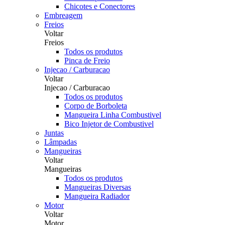
Chicotes e Conectores
Embreagem
Freios
Voltar
Freios
Todos os produtos
Pinca de Freio
Injecao / Carburacao
Voltar
Injecao / Carburacao
Todos os produtos
Corpo de Borboleta
Mangueira Linha Combustivel
Bico Injetor de Combustivel
Juntas
Lâmpadas
Mangueiras
Voltar
Mangueiras
Todos os produtos
Mangueiras Diversas
Mangueira Radiador
Motor
Voltar
Motor