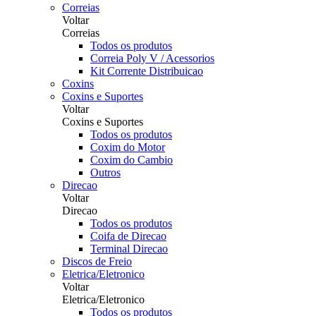
Correias
Voltar
Correias
Todos os produtos
Correia Poly V / Acessorios
Kit Corrente Distribuicao
Coxins
Coxins e Suportes
Voltar
Coxins e Suportes
Todos os produtos
Coxim do Motor
Coxim do Cambio
Outros
Direcao
Voltar
Direcao
Todos os produtos
Coifa de Direcao
Terminal Direcao
Discos de Freio
Eletrica/Eletronico
Voltar
Eletrica/Eletronico
Todos os produtos