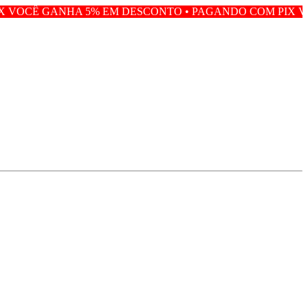
5% EM DESCONTO • PAGANDO COM PIX VOCÊ GANHA 5% 