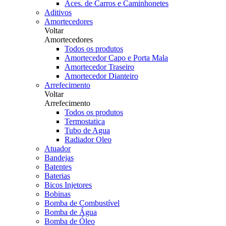
Aces. de Carros e Caminhonetes
Aditivos
Amortecedores
Voltar
Amortecedores
Todos os produtos
Amortecedor Capo e Porta Mala
Amortecedor Traseiro
Amortecedor Dianteiro
Arrefecimento
Voltar
Arrefecimento
Todos os produtos
Termostatica
Tubo de Agua
Radiador Oleo
Atuador
Bandejas
Batentes
Baterias
Bicos Injetores
Bobinas
Bomba de Combustível
Bomba de Água
Bomba de Óleo