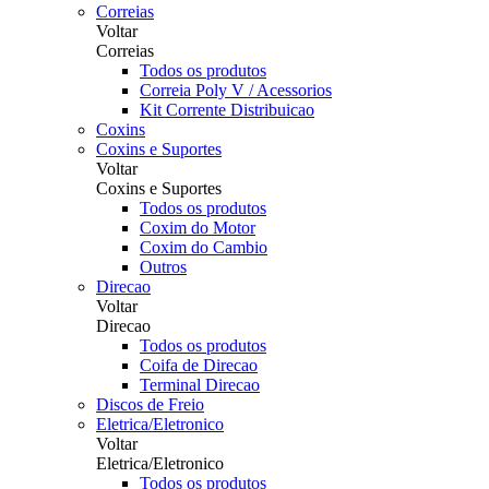
Correias
Voltar
Correias
Todos os produtos
Correia Poly V / Acessorios
Kit Corrente Distribuicao
Coxins
Coxins e Suportes
Voltar
Coxins e Suportes
Todos os produtos
Coxim do Motor
Coxim do Cambio
Outros
Direcao
Voltar
Direcao
Todos os produtos
Coifa de Direcao
Terminal Direcao
Discos de Freio
Eletrica/Eletronico
Voltar
Eletrica/Eletronico
Todos os produtos