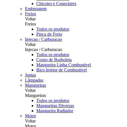
Chicotes e Conectores
Embreagem
Freios
Voltar
Freios
Todos os produtos
Pinca de Freio
Injecao / Carburacao
Voltar
Injecao / Carburacao
Todos os produtos
Corpo de Borboleta
Mangueira Linha Combustivel
Bico Injetor de Combustivel
Juntas
Lâmpadas
Mangueiras
Voltar
Mangueiras
Todos os produtos
Mangueiras Diversas
Mangueira Radiador
Motor
Voltar
Motor