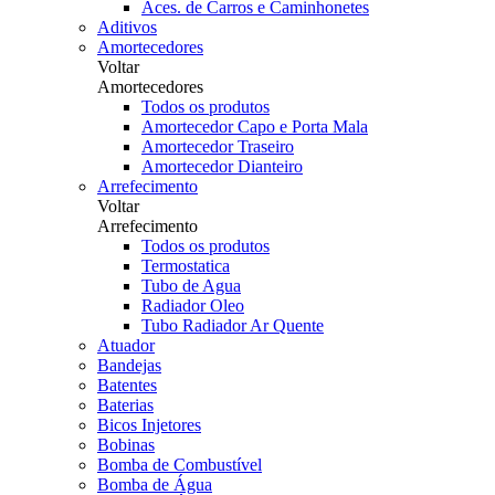
Aces. de Carros e Caminhonetes
Aditivos
Amortecedores
Voltar
Amortecedores
Todos os produtos
Amortecedor Capo e Porta Mala
Amortecedor Traseiro
Amortecedor Dianteiro
Arrefecimento
Voltar
Arrefecimento
Todos os produtos
Termostatica
Tubo de Agua
Radiador Oleo
Tubo Radiador Ar Quente
Atuador
Bandejas
Batentes
Baterias
Bicos Injetores
Bobinas
Bomba de Combustível
Bomba de Água