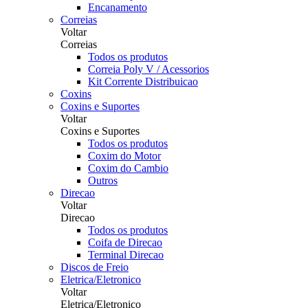
Encanamento
Correias
Voltar
Correias
Todos os produtos
Correia Poly V / Acessorios
Kit Corrente Distribuicao
Coxins
Coxins e Suportes
Voltar
Coxins e Suportes
Todos os produtos
Coxim do Motor
Coxim do Cambio
Outros
Direcao
Voltar
Direcao
Todos os produtos
Coifa de Direcao
Terminal Direcao
Discos de Freio
Eletrica/Eletronico
Voltar
Eletrica/Eletronico