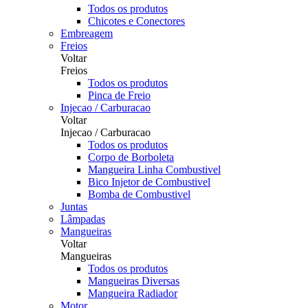
Todos os produtos
Chicotes e Conectores
Embreagem
Freios
Voltar
Freios
Todos os produtos
Pinca de Freio
Injecao / Carburacao
Voltar
Injecao / Carburacao
Todos os produtos
Corpo de Borboleta
Mangueira Linha Combustivel
Bico Injetor de Combustivel
Bomba de Combustivel
Juntas
Lâmpadas
Mangueiras
Voltar
Mangueiras
Todos os produtos
Mangueiras Diversas
Mangueira Radiador
Motor