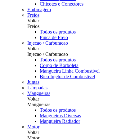
Chicotes e Conectores
Embreagem
Freios
Voltar
Freios
Todos os produtos
Pinca de Freio
Injecao / Carburacao
Voltar
Injecao / Carburacao
Todos os produtos
Corpo de Borboleta
Mangueira Linha Combustivel
Bico Injetor de Combustivel
Juntas
Lâmpadas
Mangueiras
Voltar
Mangueiras
Todos os produtos
Mangueiras Diversas
Mangueira Radiador
Motor
Voltar
Motor