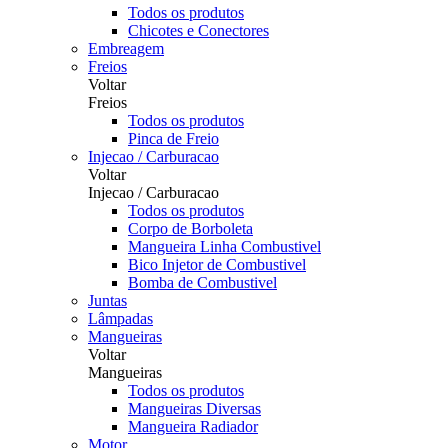
Todos os produtos
Chicotes e Conectores
Embreagem
Freios
Voltar
Freios
Todos os produtos
Pinca de Freio
Injecao / Carburacao
Voltar
Injecao / Carburacao
Todos os produtos
Corpo de Borboleta
Mangueira Linha Combustivel
Bico Injetor de Combustivel
Bomba de Combustivel
Juntas
Lâmpadas
Mangueiras
Voltar
Mangueiras
Todos os produtos
Mangueiras Diversas
Mangueira Radiador
Motor