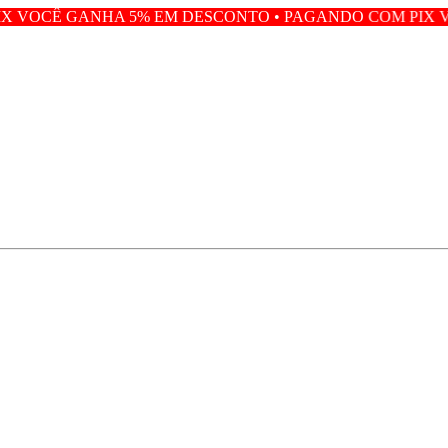
 5% EM DESCONTO • PAGANDO COM PIX VOCÊ GANHA 5%