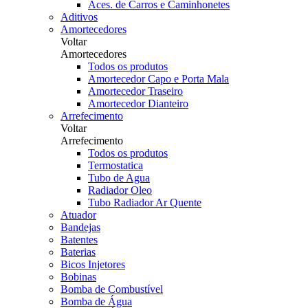
Aces. de Carros e Caminhonetes
Aditivos
Amortecedores
Voltar
Amortecedores
Todos os produtos
Amortecedor Capo e Porta Mala
Amortecedor Traseiro
Amortecedor Dianteiro
Arrefecimento
Voltar
Arrefecimento
Todos os produtos
Termostatica
Tubo de Agua
Radiador Oleo
Tubo Radiador Ar Quente
Atuador
Bandejas
Batentes
Baterias
Bicos Injetores
Bobinas
Bomba de Combustível
Bomba de Água