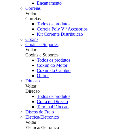
Encanamento
Correias
Voltar
Correias
Todos os produtos
Correia Poly V / Acessorios
Kit Corrente Distribuicao
Coxins
Coxins e Suportes
Voltar
Coxins e Suportes
Todos os produtos
Coxim do Motor
Coxim do Cambio
Outros
Direcao
Voltar
Direcao
Todos os produtos
Coifa de Direcao
Terminal Direcao
Discos de Freio
Eletrica/Eletronico
Voltar
Eletrica/Eletronico