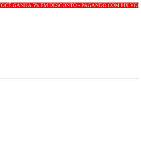
 EM DESCONTO • PAGANDO COM PIX VOCÊ GANHA 5% EM