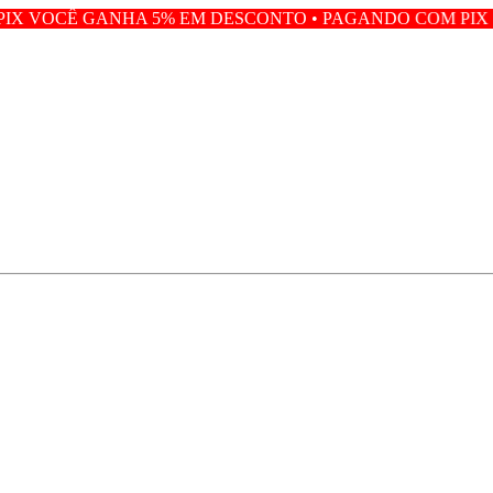
A 5% EM DESCONTO • PAGANDO COM PIX VOCÊ GANHA 5