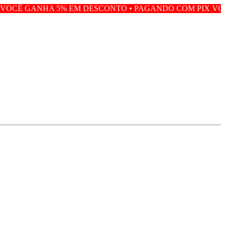
% EM DESCONTO • PAGANDO COM PIX VOCÊ GANHA 5% E