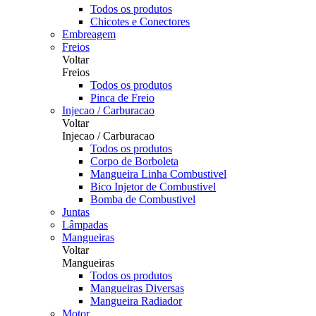
Todos os produtos
Chicotes e Conectores
Embreagem
Freios
Voltar
Freios
Todos os produtos
Pinca de Freio
Injecao / Carburacao
Voltar
Injecao / Carburacao
Todos os produtos
Corpo de Borboleta
Mangueira Linha Combustivel
Bico Injetor de Combustivel
Bomba de Combustivel
Juntas
Lâmpadas
Mangueiras
Voltar
Mangueiras
Todos os produtos
Mangueiras Diversas
Mangueira Radiador
Motor