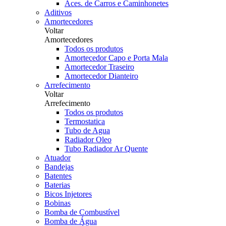
Aces. de Carros e Caminhonetes
Aditivos
Amortecedores
Voltar
Amortecedores
Todos os produtos
Amortecedor Capo e Porta Mala
Amortecedor Traseiro
Amortecedor Dianteiro
Arrefecimento
Voltar
Arrefecimento
Todos os produtos
Termostatica
Tubo de Agua
Radiador Oleo
Tubo Radiador Ar Quente
Atuador
Bandejas
Batentes
Baterias
Bicos Injetores
Bobinas
Bomba de Combustível
Bomba de Água