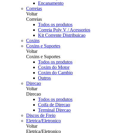
Encanamento
Correias
Voltar
Correias
Todos os produtos
Correia Poly V / Acessorios
Kit Corrente Distribuicao
Coxins
Coxins e Suportes
Voltar
Coxins e Suportes
Todos os produtos
Coxim do Motor
Coxim do Cambio
Outros
Direcao
Voltar
Direcao
Todos os produtos
Coifa de Direcao
Terminal Direcao
Discos de Freio
Eletrica/Eletronico
Voltar
Eletrica/Eletronico