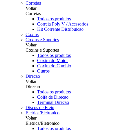
Correias
Voltar
Correias
Todos os produtos
Correia Poly V / Acessorios
Kit Corrente Distribuicao
Coxins
Coxins e Suportes
Voltar
Coxins e Suportes
Todos os produtos
Coxim do Motor
Coxim do Cambio
Outros
Direcao
Voltar
Direcao
Todos os produtos
Coifa de Direcao
Terminal Direcao
Discos de Freio
Eletrica/Eletronico
Voltar
Eletrica/Eletronico
Todos os produtos