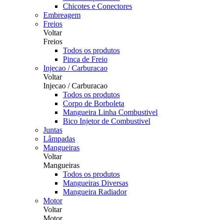
Chicotes e Conectores
Embreagem
Freios
Voltar
Freios
Todos os produtos
Pinca de Freio
Injecao / Carburacao
Voltar
Injecao / Carburacao
Todos os produtos
Corpo de Borboleta
Mangueira Linha Combustivel
Bico Injetor de Combustivel
Juntas
Lâmpadas
Mangueiras
Voltar
Mangueiras
Todos os produtos
Mangueiras Diversas
Mangueira Radiador
Motor
Voltar
Motor