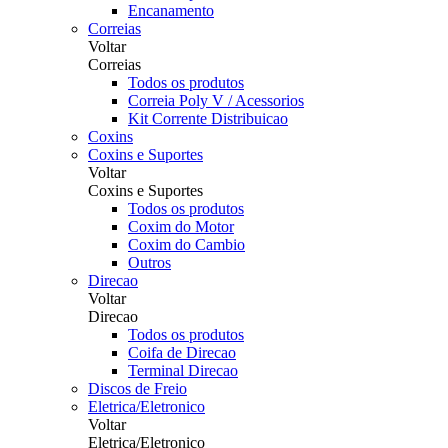
Encanamento
Correias
Voltar
Correias
Todos os produtos
Correia Poly V / Acessorios
Kit Corrente Distribuicao
Coxins
Coxins e Suportes
Voltar
Coxins e Suportes
Todos os produtos
Coxim do Motor
Coxim do Cambio
Outros
Direcao
Voltar
Direcao
Todos os produtos
Coifa de Direcao
Terminal Direcao
Discos de Freio
Eletrica/Eletronico
Voltar
Eletrica/Eletronico