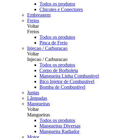
Todos os produtos
Chicotes e Conectores
Embreagem
Freios
Voltar
Freios
Todos os produtos
Pinca de Freio
Injecao / Carburacao
Voltar
Injecao / Carburacao
Todos os produtos
Corpo de Borboleta
Mangueira Linha Combustivel
Bico Injetor de Combustivel
Bomba de Combustivel
Juntas
Lâmpadas
Mangueiras
Voltar
Mangueiras
Todos os produtos
Mangueiras Diversas
Mangueira Radiador
Motor