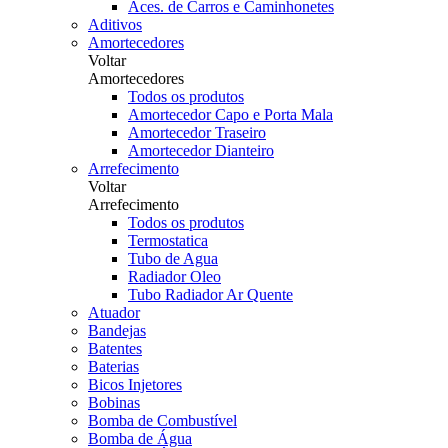
Aces. de Carros e Caminhonetes
Aditivos
Amortecedores
Voltar
Amortecedores
Todos os produtos
Amortecedor Capo e Porta Mala
Amortecedor Traseiro
Amortecedor Dianteiro
Arrefecimento
Voltar
Arrefecimento
Todos os produtos
Termostatica
Tubo de Agua
Radiador Oleo
Tubo Radiador Ar Quente
Atuador
Bandejas
Batentes
Baterias
Bicos Injetores
Bobinas
Bomba de Combustível
Bomba de Água