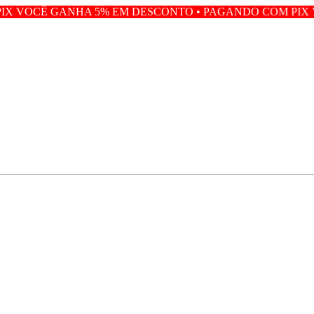
NHA 5% EM DESCONTO • PAGANDO COM PIX VOCÊ GANH