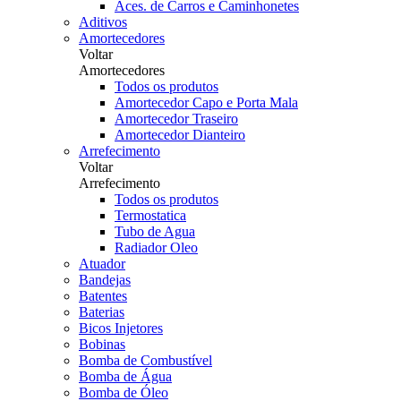
Aces. de Carros e Caminhonetes
Aditivos
Amortecedores
Voltar
Amortecedores
Todos os produtos
Amortecedor Capo e Porta Mala
Amortecedor Traseiro
Amortecedor Dianteiro
Arrefecimento
Voltar
Arrefecimento
Todos os produtos
Termostatica
Tubo de Agua
Radiador Oleo
Atuador
Bandejas
Batentes
Baterias
Bicos Injetores
Bobinas
Bomba de Combustível
Bomba de Água
Bomba de Óleo