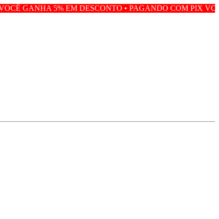
A 5% EM DESCONTO • PAGANDO COM PIX VOCÊ GANHA 5