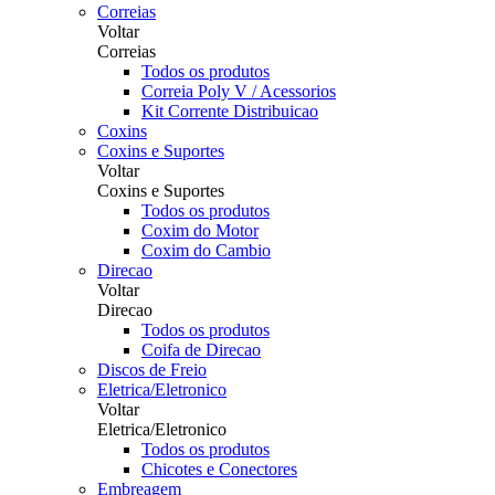
Correias
Voltar
Correias
Todos os produtos
Correia Poly V / Acessorios
Kit Corrente Distribuicao
Coxins
Coxins e Suportes
Voltar
Coxins e Suportes
Todos os produtos
Coxim do Motor
Coxim do Cambio
Direcao
Voltar
Direcao
Todos os produtos
Coifa de Direcao
Discos de Freio
Eletrica/Eletronico
Voltar
Eletrica/Eletronico
Todos os produtos
Chicotes e Conectores
Embreagem