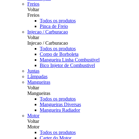
Freios
Voltar
Freios
Todos os produtos
Pinca de Freio
Injecao / Carburacao
Voltar
Injecao / Carburacao
Todos os produtos
Corpo de Borboleta
Mangueira Linha Combustivel
Bico Injetor de Combustivel
Juntas
Lâmpadas
Mangueiras
Voltar
Mangueiras
Todos os produtos
Mangueiras Diversas
Mangueira Radiador
Motor
Voltar
Motor
Todos os produtos
Carter do Motor