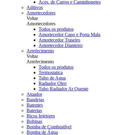
Aces. de Carros e Caminhonetes
Aditivos
Amortecedores
Voltar
Amortecedores
Todos os produtos
Amortecedor Capo e Porta Mala
Amortecedor Traseiro
Amortecedor Dianteiro
Arrefecimento
Voltar
Arrefecimento
Todos os produtos
Termostatica
Tubo de Agua
Radiador Oleo
Tubo Radiador Ar Quente
Atuador
Bandejas
Batentes
Baterias
Bicos Injetores
Bobinas
Bomba de Combustível
Bomba de Água