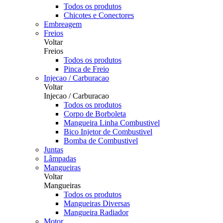
Todos os produtos
Chicotes e Conectores
Embreagem
Freios
Voltar
Freios
Todos os produtos
Pinca de Freio
Injecao / Carburacao
Voltar
Injecao / Carburacao
Todos os produtos
Corpo de Borboleta
Mangueira Linha Combustivel
Bico Injetor de Combustivel
Bomba de Combustivel
Juntas
Lâmpadas
Mangueiras
Voltar
Mangueiras
Todos os produtos
Mangueiras Diversas
Mangueira Radiador
Motor