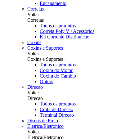
Encanamento
Correias
Voltar
Correias
Todos os produtos
Correia Poly V / Acessorios
Kit Corrente Distribuicao
Coxins
Coxins e Suportes
Voltar
Coxins e Suportes
Todos os produtos
Coxim do Motor
Coxim do Cambio
Outros
Direcao
Voltar
Direcao
Todos os produtos
Coifa de Direcao
Terminal Direcao
Discos de Freio
Eletrica/Eletronico
Voltar
Eletrica/Eletronico