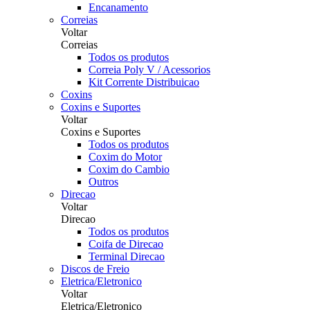
Encanamento
Correias
Voltar
Correias
Todos os produtos
Correia Poly V / Acessorios
Kit Corrente Distribuicao
Coxins
Coxins e Suportes
Voltar
Coxins e Suportes
Todos os produtos
Coxim do Motor
Coxim do Cambio
Outros
Direcao
Voltar
Direcao
Todos os produtos
Coifa de Direcao
Terminal Direcao
Discos de Freio
Eletrica/Eletronico
Voltar
Eletrica/Eletronico