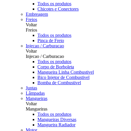
Todos os produtos
Chicotes e Conectores
Embreagem
Freios
Voltar
Freios
Todos os produtos
Pinca de Freio
Injecao / Carburacao
Voltar
Injecao / Carburacao
Todos os produtos
Corpo de Borboleta
Mangueira Linha Combustivel
Bico Injetor de Combustivel
Bomba de Combustivel
Juntas
Lâmpadas
Mangueiras
Voltar
Mangueiras
Todos os produtos
Mangueiras Diversas
Mangueira Radiador
Motor