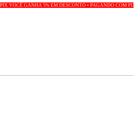
A 5% EM DESCONTO • PAGANDO COM PIX VOCÊ GANHA 5