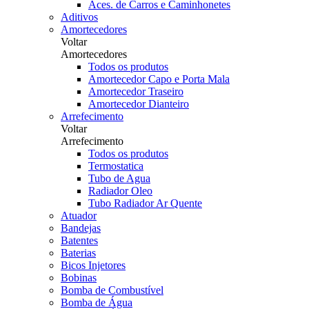
Aces. de Carros e Caminhonetes
Aditivos
Amortecedores
Voltar
Amortecedores
Todos os produtos
Amortecedor Capo e Porta Mala
Amortecedor Traseiro
Amortecedor Dianteiro
Arrefecimento
Voltar
Arrefecimento
Todos os produtos
Termostatica
Tubo de Agua
Radiador Oleo
Tubo Radiador Ar Quente
Atuador
Bandejas
Batentes
Baterias
Bicos Injetores
Bobinas
Bomba de Combustível
Bomba de Água