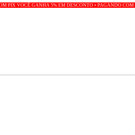
ANHA 5% EM DESCONTO • PAGANDO COM PIX VOCÊ GANH