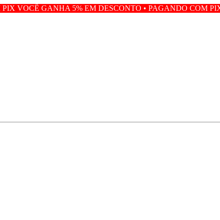
HA 5% EM DESCONTO • PAGANDO COM PIX VOCÊ GANHA 