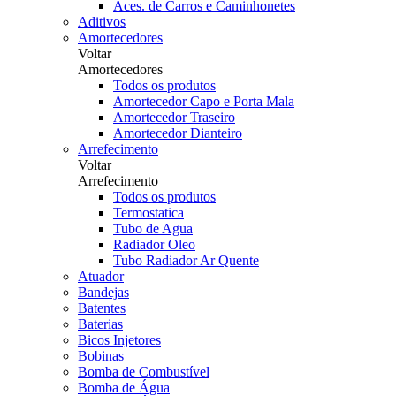
Aces. de Carros e Caminhonetes
Aditivos
Amortecedores
Voltar
Amortecedores
Todos os produtos
Amortecedor Capo e Porta Mala
Amortecedor Traseiro
Amortecedor Dianteiro
Arrefecimento
Voltar
Arrefecimento
Todos os produtos
Termostatica
Tubo de Agua
Radiador Oleo
Tubo Radiador Ar Quente
Atuador
Bandejas
Batentes
Baterias
Bicos Injetores
Bobinas
Bomba de Combustível
Bomba de Água