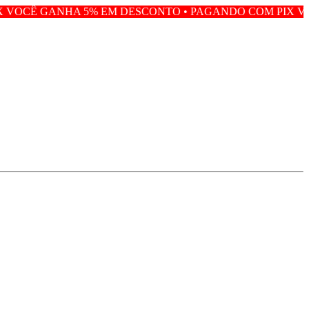
5% EM DESCONTO • PAGANDO COM PIX VOCÊ GANHA 5% 