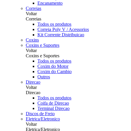
Encanamento
Correias
Voltar
Correias
Todos os produtos
Correia Poly V / Acessorios
Kit Corrente Distribuicao
Coxins
Coxins e Suportes
Voltar
Coxins e Suportes
Todos os produtos
Coxim do Motor
Coxim do Cambio
Outros
Direcao
Voltar
Direcao
Todos os produtos
Coifa de Direcao
Terminal Direcao
Discos de Freio
Eletrica/Eletronico
Voltar
Eletrica/Eletronico