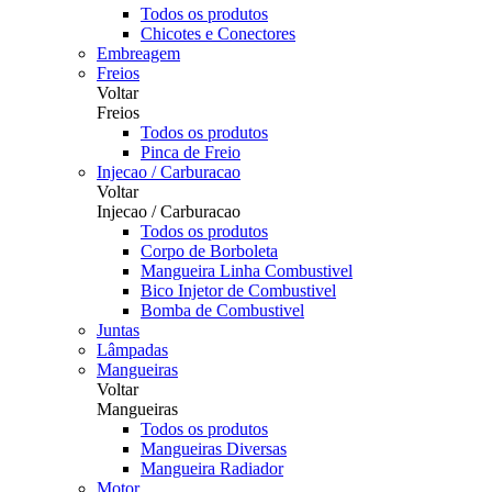
Todos os produtos
Chicotes e Conectores
Embreagem
Freios
Voltar
Freios
Todos os produtos
Pinca de Freio
Injecao / Carburacao
Voltar
Injecao / Carburacao
Todos os produtos
Corpo de Borboleta
Mangueira Linha Combustivel
Bico Injetor de Combustivel
Bomba de Combustivel
Juntas
Lâmpadas
Mangueiras
Voltar
Mangueiras
Todos os produtos
Mangueiras Diversas
Mangueira Radiador
Motor