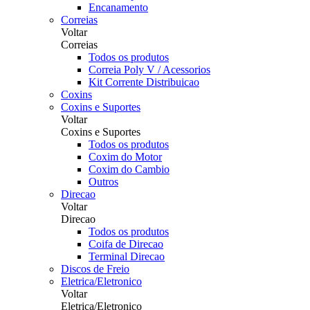
Encanamento
Correias
Voltar
Correias
Todos os produtos
Correia Poly V / Acessorios
Kit Corrente Distribuicao
Coxins
Coxins e Suportes
Voltar
Coxins e Suportes
Todos os produtos
Coxim do Motor
Coxim do Cambio
Outros
Direcao
Voltar
Direcao
Todos os produtos
Coifa de Direcao
Terminal Direcao
Discos de Freio
Eletrica/Eletronico
Voltar
Eletrica/Eletronico