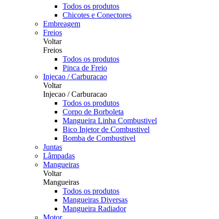
Todos os produtos
Chicotes e Conectores
Embreagem
Freios
Voltar
Freios
Todos os produtos
Pinca de Freio
Injecao / Carburacao
Voltar
Injecao / Carburacao
Todos os produtos
Corpo de Borboleta
Mangueira Linha Combustivel
Bico Injetor de Combustivel
Bomba de Combustivel
Juntas
Lâmpadas
Mangueiras
Voltar
Mangueiras
Todos os produtos
Mangueiras Diversas
Mangueira Radiador
Motor