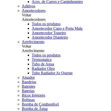
Aces. de Carros e Caminhonetes
Aditivos
Amortecedores
Voltar
Amortecedores
Todos os produtos
Amortecedor Capo e Porta Mala
Amortecedor Traseiro
Amortecedor Dianteiro
Arrefecimento
Voltar
Arrefecimento
Todos os produtos
Termostatica
Tubo de Agua
Radiador Oleo
Tubo Radiador Ar Quente
Atuador
Bandejas
Batentes
Baterias
Bicos Injetores
Bobinas
Bomba de Combustível
Bomba de Água