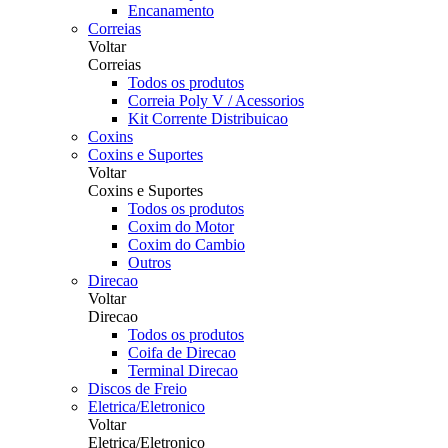
Encanamento
Correias
Voltar
Correias
Todos os produtos
Correia Poly V / Acessorios
Kit Corrente Distribuicao
Coxins
Coxins e Suportes
Voltar
Coxins e Suportes
Todos os produtos
Coxim do Motor
Coxim do Cambio
Outros
Direcao
Voltar
Direcao
Todos os produtos
Coifa de Direcao
Terminal Direcao
Discos de Freio
Eletrica/Eletronico
Voltar
Eletrica/Eletronico