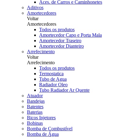
Aces. de Carros e Caminhonetes
Aditivos
Amortecedores
Voltar
Amortecedores
Todos os produtos
Amortecedor Capo e Porta Mala
Amortecedor Traseiro
Amortecedor Dianteiro
Arrefecimento
Voltar
Arrefecimento
Todos os produtos
Termostatica
Tubo de Agua
Radiador Oleo
Tubo Radiador Ar Quente
Atuador
Bandejas
Batentes
Baterias
Bicos Injetores
Bobinas
Bomba de Combustível
Bomba de Água