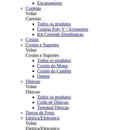
Encanamento
Correias
Voltar
Correias
Todos os produtos
Correia Poly V / Acessorios
Kit Corrente Distribuicao
Coxins
Coxins e Suportes
Voltar
Coxins e Suportes
Todos os produtos
Coxim do Motor
Coxim do Cambio
Outros
Direcao
Voltar
Direcao
Todos os produtos
Coifa de Direcao
Terminal Direcao
Discos de Freio
Eletrica/Eletronico
Voltar
Eletrica/Eletronico