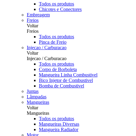
Todos os produtos
Chicotes e Conectores
Embreagem
Freios
Voltar
Freios
Todos os produtos
Pinca de Freio
Injecao / Carburacao
Voltar
Injecao / Carburacao
Todos os produtos
Corpo de Borboleta
Mangueira Linha Combustivel
Bico Injetor de Combustivel
Bomba de Combustivel
Juntas
Lâmpadas
Mangueiras
Voltar
Mangueiras
Todos os produtos
Mangueiras Diversas
Mangueira Radiador
Motor