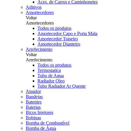
Aces. de Carros e Caminhonetes
Aditivos
Amortecedores
Voltar
Amortecedores
Todos os produtos
Amortecedor Capo e Porta Mala
Amortecedor Traseiro
Amortecedor Dianteiro
Arrefecimento
Voltar
Arrefecimento
Todos os produtos
Termostatica
Tubo de Agua
Radiador Oleo
Tubo Radiador Ar Quente
Atuador
Bandejas
Batentes
Baterias
Bicos Injetores
Bobinas
Bomba de Combustível
Bomba de Água