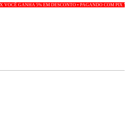
 5% EM DESCONTO • PAGANDO COM PIX VOCÊ GANHA 5%