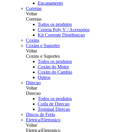
Encanamento
Correias
Voltar
Correias
Todos os produtos
Correia Poly V / Acessorios
Kit Corrente Distribuicao
Coxins
Coxins e Suportes
Voltar
Coxins e Suportes
Todos os produtos
Coxim do Motor
Coxim do Cambio
Outros
Direcao
Voltar
Direcao
Todos os produtos
Coifa de Direcao
Terminal Direcao
Discos de Freio
Eletrica/Eletronico
Voltar
Eletrica/Eletronico