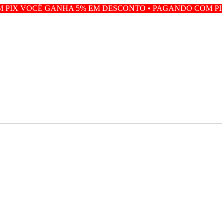
NHA 5% EM DESCONTO • PAGANDO COM PIX VOCÊ GANHA