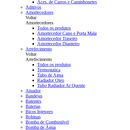
Aces. de Carros e Caminhonetes
Aditivos
Amortecedores
Voltar
Amortecedores
Todos os produtos
Amortecedor Capo e Porta Mala
Amortecedor Traseiro
Amortecedor Dianteiro
Arrefecimento
Voltar
Arrefecimento
Todos os produtos
Termostatica
Tubo de Agua
Radiador Oleo
Tubo Radiador Ar Quente
Atuador
Bandejas
Batentes
Baterias
Bicos Injetores
Bobinas
Bomba de Combustível
Bomba de Água