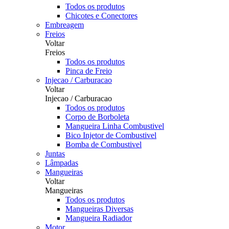
Todos os produtos
Chicotes e Conectores
Embreagem
Freios
Voltar
Freios
Todos os produtos
Pinca de Freio
Injecao / Carburacao
Voltar
Injecao / Carburacao
Todos os produtos
Corpo de Borboleta
Mangueira Linha Combustivel
Bico Injetor de Combustivel
Bomba de Combustivel
Juntas
Lâmpadas
Mangueiras
Voltar
Mangueiras
Todos os produtos
Mangueiras Diversas
Mangueira Radiador
Motor