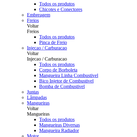
Todos os produtos
Chicotes e Conectores
Embreagem
Freios
Voltar
Freios
Todos os produtos
Pinca de Freio
Injecao / Carburacao
Voltar
Injecao / Carburacao
Todos os produtos
Corpo de Borboleta
Mangueira Linha Combustivel
Bico Injetor de Combustivel
Bomba de Combustivel
Juntas
Lâmpadas
Mangueiras
Voltar
Mangueiras
Todos os produtos
Mangueiras Diversas
Mangueira Radiador
Motor