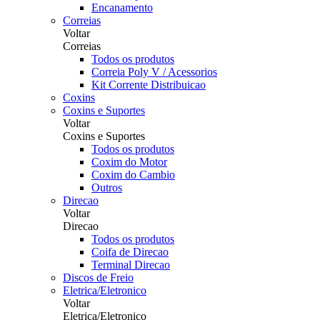
Encanamento
Correias
Voltar
Correias
Todos os produtos
Correia Poly V / Acessorios
Kit Corrente Distribuicao
Coxins
Coxins e Suportes
Voltar
Coxins e Suportes
Todos os produtos
Coxim do Motor
Coxim do Cambio
Outros
Direcao
Voltar
Direcao
Todos os produtos
Coifa de Direcao
Terminal Direcao
Discos de Freio
Eletrica/Eletronico
Voltar
Eletrica/Eletronico