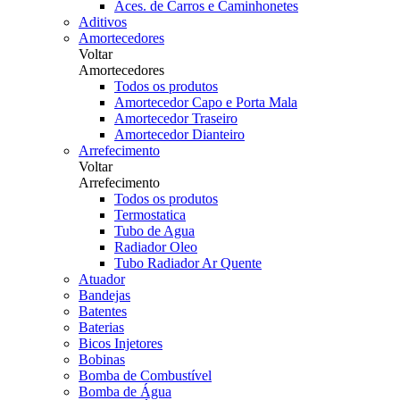
Aces. de Carros e Caminhonetes
Aditivos
Amortecedores
Voltar
Amortecedores
Todos os produtos
Amortecedor Capo e Porta Mala
Amortecedor Traseiro
Amortecedor Dianteiro
Arrefecimento
Voltar
Arrefecimento
Todos os produtos
Termostatica
Tubo de Agua
Radiador Oleo
Tubo Radiador Ar Quente
Atuador
Bandejas
Batentes
Baterias
Bicos Injetores
Bobinas
Bomba de Combustível
Bomba de Água