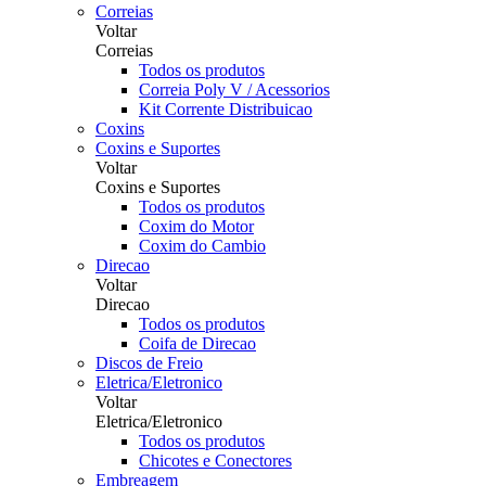
Correias
Voltar
Correias
Todos os produtos
Correia Poly V / Acessorios
Kit Corrente Distribuicao
Coxins
Coxins e Suportes
Voltar
Coxins e Suportes
Todos os produtos
Coxim do Motor
Coxim do Cambio
Direcao
Voltar
Direcao
Todos os produtos
Coifa de Direcao
Discos de Freio
Eletrica/Eletronico
Voltar
Eletrica/Eletronico
Todos os produtos
Chicotes e Conectores
Embreagem