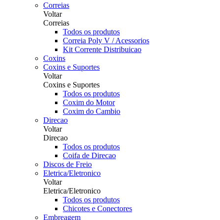
Correias
Voltar
Correias
Todos os produtos
Correia Poly V / Acessorios
Kit Corrente Distribuicao
Coxins
Coxins e Suportes
Voltar
Coxins e Suportes
Todos os produtos
Coxim do Motor
Coxim do Cambio
Direcao
Voltar
Direcao
Todos os produtos
Coifa de Direcao
Discos de Freio
Eletrica/Eletronico
Voltar
Eletrica/Eletronico
Todos os produtos
Chicotes e Conectores
Embreagem