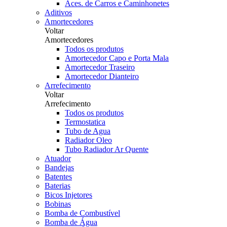
Aces. de Carros e Caminhonetes
Aditivos
Amortecedores
Voltar
Amortecedores
Todos os produtos
Amortecedor Capo e Porta Mala
Amortecedor Traseiro
Amortecedor Dianteiro
Arrefecimento
Voltar
Arrefecimento
Todos os produtos
Termostatica
Tubo de Agua
Radiador Oleo
Tubo Radiador Ar Quente
Atuador
Bandejas
Batentes
Baterias
Bicos Injetores
Bobinas
Bomba de Combustível
Bomba de Água