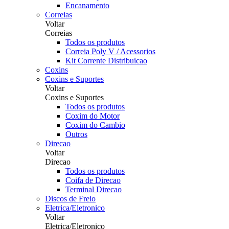
Encanamento
Correias
Voltar
Correias
Todos os produtos
Correia Poly V / Acessorios
Kit Corrente Distribuicao
Coxins
Coxins e Suportes
Voltar
Coxins e Suportes
Todos os produtos
Coxim do Motor
Coxim do Cambio
Outros
Direcao
Voltar
Direcao
Todos os produtos
Coifa de Direcao
Terminal Direcao
Discos de Freio
Eletrica/Eletronico
Voltar
Eletrica/Eletronico