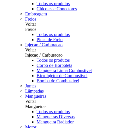
Todos os produtos
Chicotes e Conectores
Embreagem
Freios
Voltar
Freios
Todos os produtos
Pinca de Freio
Injecao / Carburacao
Voltar
Injecao / Carburacao
Todos os produtos
Corpo de Borboleta
Mangueira Linha Combustivel
Bico Injetor de Combustivel
Bomba de Combustivel
Juntas
Lâmpadas
Mangueiras
Voltar
Mangueiras
Todos os produtos
Mangueiras Diversas
Mangueira Radiador
Motor