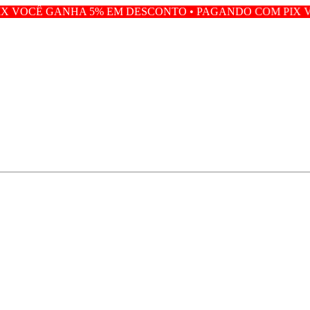
 5% EM DESCONTO • PAGANDO COM PIX VOCÊ GANHA 5%