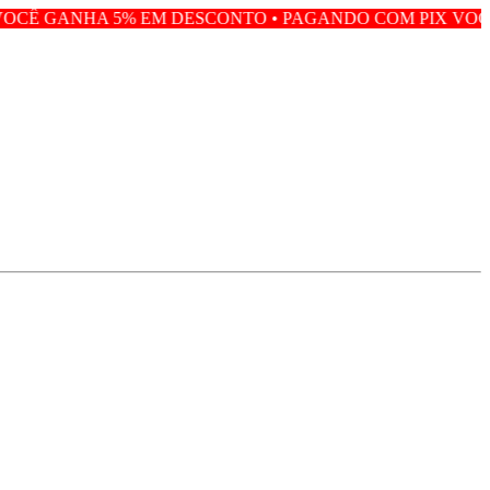
 EM DESCONTO • PAGANDO COM PIX VOCÊ GANHA 5% EM