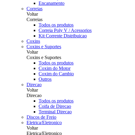
Encanamento
Correias
Voltar
Correias
Todos os produtos
Correia Poly V / Acessorios
Kit Corrente Distribuicao
Coxins
Coxins e Suportes
Voltar
Coxins e Suportes
Todos os produtos
Coxim do Motor
Coxim do Cambio
Outros
Direcao
Voltar
Direcao
Todos os produtos
Coifa de Direcao
Terminal Direcao
Discos de Freio
Eletrica/Eletronico
Voltar
Eletrica/Eletronico