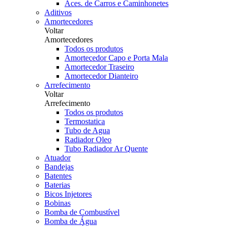
Aces. de Carros e Caminhonetes
Aditivos
Amortecedores
Voltar
Amortecedores
Todos os produtos
Amortecedor Capo e Porta Mala
Amortecedor Traseiro
Amortecedor Dianteiro
Arrefecimento
Voltar
Arrefecimento
Todos os produtos
Termostatica
Tubo de Agua
Radiador Oleo
Tubo Radiador Ar Quente
Atuador
Bandejas
Batentes
Baterias
Bicos Injetores
Bobinas
Bomba de Combustível
Bomba de Água