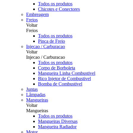
Todos os produtos
Chicotes e Conectores
Embreagem
Freios
Voltar
Freios
Todos os produtos
Pinca de Freio
Injecao / Carburacao
Voltar
Injecao / Carburacao
Todos os produtos
Corpo de Borboleta
Mangueira Linha Combustivel
Bico Injetor de Combustivel
Bomba de Combustivel
Juntas
Lâmpadas
Mangueiras
Voltar
Mangueiras
Todos os produtos
Mangueiras Diversas
Mangueira Radiador
Motor