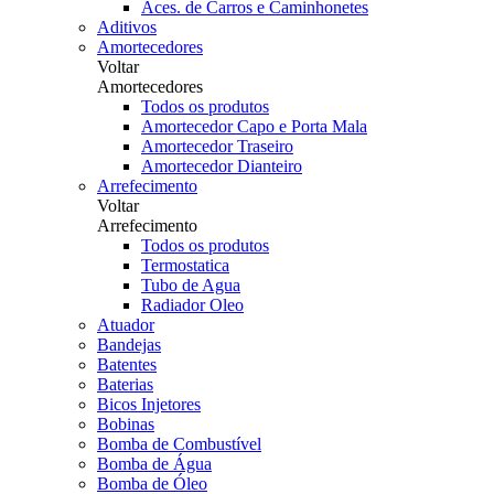
Aces. de Carros e Caminhonetes
Aditivos
Amortecedores
Voltar
Amortecedores
Todos os produtos
Amortecedor Capo e Porta Mala
Amortecedor Traseiro
Amortecedor Dianteiro
Arrefecimento
Voltar
Arrefecimento
Todos os produtos
Termostatica
Tubo de Agua
Radiador Oleo
Atuador
Bandejas
Batentes
Baterias
Bicos Injetores
Bobinas
Bomba de Combustível
Bomba de Água
Bomba de Óleo