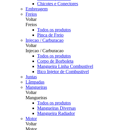
Chicotes e Conectores
Embreagem
Freios
Voltar
Freios
Todos os produtos
Pinca de Freio
Injecao / Carburacao
Voltar
Injecao / Carburacao
Todos os produtos
Corpo de Borboleta
Mangueira Linha Combustivel
Bico Injetor de Combustivel
Juntas
Lâmpadas
Mangueiras
Voltar
Mangueiras
Todos os produtos
Mangueiras Diversas
Mangueira Radiador
Motor
Voltar
Motor