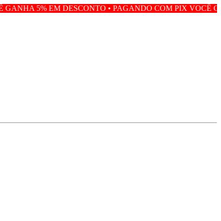
 EM DESCONTO • PAGANDO COM PIX VOCÊ GANHA 5% EM