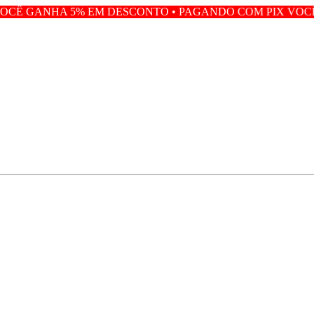
 5% EM DESCONTO • PAGANDO COM PIX VOCÊ GANHA 5%