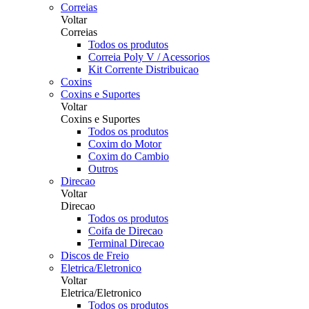
Correias
Voltar
Correias
Todos os produtos
Correia Poly V / Acessorios
Kit Corrente Distribuicao
Coxins
Coxins e Suportes
Voltar
Coxins e Suportes
Todos os produtos
Coxim do Motor
Coxim do Cambio
Outros
Direcao
Voltar
Direcao
Todos os produtos
Coifa de Direcao
Terminal Direcao
Discos de Freio
Eletrica/Eletronico
Voltar
Eletrica/Eletronico
Todos os produtos